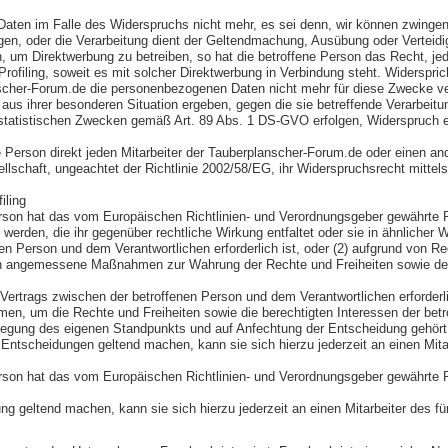
aten im Falle des Widerspruchs nicht mehr, es sei denn, wir können zwingen
egen, oder die Verarbeitung dient der Geltendmachung, Ausübung oder Vertei
 um Direktwerbung zu betreiben, so hat die betroffene Person das Recht, je
rofiling, soweit es mit solcher Direktwerbung in Verbindung steht. Widerspr
nscher-Forum.de die personenbezogenen Daten nicht mehr für diese Zwecke ve
aus ihrer besonderen Situation ergeben, gegen die sie betreffende Verarbei
atistischen Zwecken gemäß Art. 89 Abs. 1 DS-GVO erfolgen, Widerspruch einz
erson direkt jeden Mitarbeiter der Tauberplanscher-Forum.de oder einen ande
schaft, ungeachtet der Richtlinie 2002/58/EG, ihr Widerspruchsrecht mittels
iling
son hat das vom Europäischen Richtlinien- und Verordnungsgeber gewährte Rec
erden, die ihr gegenüber rechtliche Wirkung entfaltet oder sie in ähnlicher We
en Person und dem Verantwortlichen erforderlich ist, oder (2) aufgrund von Re
ften angemessene Maßnahmen zur Wahrung der Rechte und Freiheiten sowie der 
 Vertrags zwischen der betroffenen Person und dem Verantwortlichen erforderlic
en, um die Rechte und Freiheiten sowie die berechtigten Interessen der bet
rlegung des eigenen Standpunkts und auf Anfechtung der Entscheidung gehört
Entscheidungen geltend machen, kann sie sich hierzu jederzeit an einen Mitar
son hat das vom Europäischen Richtlinien- und Verordnungsgeber gewährte R
ung geltend machen, kann sie sich hierzu jederzeit an einen Mitarbeiter des f