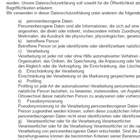
wurden. Unsere Datenschutzerklärung soll sowohl für die Öffentlichkeit a
Begrifflichkeiten erläutern.
Wir verwenden in dieser Datenschutzerklärung unter anderem die folgende
a) personenbezogene Daten
Personenbezogene Daten sind alle Informationen, die sich auf eine id
angesehen, die direkt oder indirekt, insbesondere mittels Zuord
Merkmalen, die Ausdruck der physischen, physiologischen, genetische
b) betroffene Person
Betroffene Person ist jede identifizierte oder identifizierbare nat
c) Verarbeitung
Verarbeitung ist jeder mit oder ohne Hilfe automatisierter Verfa
Organisation, das Ordnen, die Speicherung, die Anpassung oder Ver
den Abgleich oder die Verknüpfung, die Einschränkung, das Lösche
d) Einschränkung der Verarbeitung
Einschränkung der Verarbeitung ist die Markierung gespeicherter p
e) Profiling
Profiling ist jede Art der automatisierten Verarbeitung personenb
natürliche Person beziehen, zu bewerten, insbesondere, um Aspekte b
Ortswechsel dieser natürlichen Person zu analysieren oder vorher
f) Pseudonymisierung
Pseudonymisierung ist die Verarbeitung personenbezogener Daten i
Person zugeordnet werden können, sofern diese zusätzlichen Infor
personenbezogenen Daten nicht einer identifizierten oder identifiz
g) Verantwortlicher oder für die Verarbeitung Verantwortlicher
Verantwortlicher oder für die Verarbeitung Verantwortlicher ist die 
Verarbeitung von personenbezogenen Daten entscheidet. Sind die Z
beziehungsweise können die bestimmten Kriterien seiner Benennu