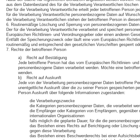
aus dem Datenbestand des für die Verarbeitung Verantwortlichen löschen 
Der für die Verarbeitung Verantwortliche erteilt jeder betroffenen Person 
für die Verarbeitung Verantwortliche personenbezogene Daten auf Wunsch 
die Verarbeitung Verantwortlichen stehen der betroffenen Person in die
6. Routinemäßige Löschung und Sperrung von personenbezogenen Daten
Der für die Verarbeitung Verantwortliche verarbeitet und speichert perso
Europäischen Richtlinien- und Verordnungsgeber oder einen anderen Gesetz
Entfällt der Speicherungszweck oder läuft eine vom Europäischen Richtl
routinemäßig und entsprechend den gesetzlichen Vorschriften gesperrt od
7. Rechte der betroffenen Person
a) Recht auf Bestätigung
Jede betroffene Person hat das vom Europäischen Richtlinien- und 
personenbezogene Daten verarbeitet werden. Möchte eine betroffene
wenden.
b) Recht auf Auskunft
Jede von der Verarbeitung personenbezogener Daten betroffene Per
unentgeltliche Auskunft über die zu seiner Person gespeicherten p
Person Auskunft über folgende Informationen zugestanden:
die Verarbeitungszwecke
die Kategorien personenbezogener Daten, die verarbeitet we
die Empfänger oder Kategorien von Empfängern, gegenüber d
internationalen Organisationen
falls möglich die geplante Dauer, für die die personenbezogen
das Bestehen eines Rechts auf Berichtigung oder Löschung 
gegen diese Verarbeitung
das Bestehen eines Beschwerderechts bei einer Aufsichtsbe