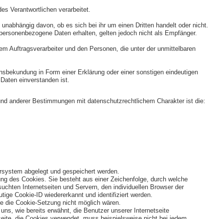
es Verantwortlichen verarbeitet.
unabhängig davon, ob es sich bei ihr um einen Dritten handelt oder nicht.
ersonenbezogene Daten erhalten, gelten jedoch nicht als Empfänger.
 dem Auftragsverarbeiter und den Personen, die unter der unmittelbaren
lensbekundung in Form einer Erklärung oder einer sonstigen eindeutigen
Daten einverstanden ist.
und anderer Bestimmungen mit datenschutzrechtlichem Charakter ist die:
ersystem abgelegt und gespeichert werden.
ung des Cookies. Sie besteht aus einer Zeichenfolge, durch welche
chten Internetseiten und Servern, den individuellen Browser der
tige Cookie-ID wiedererkannt und identifiziert werden.
ne die Cookie-Setzung nicht möglich wären.
ns, wie bereits erwähnt, die Benutzer unserer Internetseite
seite, die Cookies verwendet, muss beispielsweise nicht bei jedem