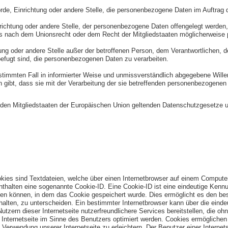
hörde, Einrichtung oder andere Stelle, die personenbezogene Daten im Auftrag d
nrichtung oder andere Stelle, der personenbezogene Daten offengelegt werden, 
nach dem Unionsrecht oder dem Recht der Mitgliedstaaten möglicherweise p
chtung oder andere Stelle außer der betroffenen Person, dem Verantwortlichen,
befugt sind, die personenbezogenen Daten zu verarbeiten.
n bestimmten Fall in informierter Weise und unmissverständlich abgegebene Wil
 gibt, dass sie mit der Verarbeitung der sie betreffenden personenbezogenen 
n den Mitgliedstaaten der Europäischen Union geltenden Datenschutzgesetze 
kies sind Textdateien, welche über einen Internetbrowser auf einem Comput
nthalten eine sogenannte Cookie-ID. Eine Cookie-ID ist eine eindeutige Kenn
en können, in dem das Cookie gespeichert wurde. Dies ermöglicht es den besu
alten, zu unterscheiden. Ein bestimmter Internetbrowser kann über die eindeu
ern dieser Internetseite nutzerfreundlichere Services bereitstellen, die oh
Internetseite im Sinne des Benutzers optimiert werden. Cookies ermöglichen u
erwendung unserer Internetseite zu erleichtern. Der Benutzer einer Internet