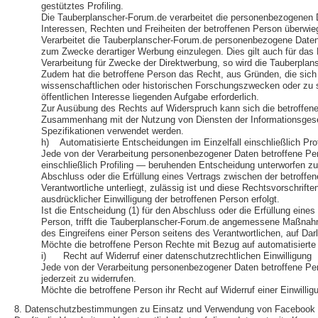
gestütztes Profiling.
Die Tauberplanscher-Forum.de verarbeitet die personenbezogenen D
Interessen, Rechten und Freiheiten der betroffenen Person überwi
Verarbeitet die Tauberplanscher-Forum.de personenbezogene Daten,
zum Zwecke derartiger Werbung einzulegen. Dies gilt auch für das P
Verarbeitung für Zwecke der Direktwerbung, so wird die Tauberpla
Zudem hat die betroffene Person das Recht, aus Gründen, die sich 
wissenschaftlichen oder historischen Forschungszwecken oder zu st
öffentlichen Interesse liegenden Aufgabe erforderlich.
Zur Ausübung des Rechts auf Widerspruch kann sich die betroffene P
Zusammenhang mit der Nutzung von Diensten der Informationsgesell
Spezifikationen verwendet werden.
h) Automatisierte Entscheidungen im Einzelfall einschließlich Prof
Jede von der Verarbeitung personenbezogener Daten betroffene Per
einschließlich Profiling — beruhenden Entscheidung unterworfen zu w
Abschluss oder die Erfüllung eines Vertrags zwischen der betroffen
Verantwortliche unterliegt, zulässig ist und diese Rechtsvorschri
ausdrücklicher Einwilligung der betroffenen Person erfolgt.
Ist die Entscheidung (1) für den Abschluss oder die Erfüllung eines
Person, trifft die Tauberplanscher-Forum.de angemessene Maßnahm
des Eingreifens einer Person seitens des Verantwortlichen, auf Da
Möchte die betroffene Person Rechte mit Bezug auf automatisierte 
i) Recht auf Widerruf einer datenschutzrechtlichen Einwilligung
Jede von der Verarbeitung personenbezogener Daten betroffene Per
jederzeit zu widerrufen.
Möchte die betroffene Person ihr Recht auf Widerruf einer Einwillig
8. Datenschutzbestimmungen zu Einsatz und Verwendung von Facebook