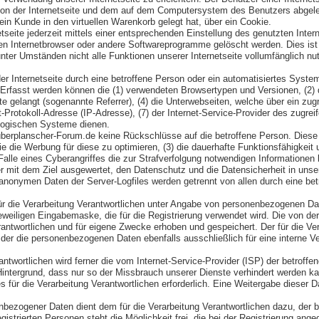
 von der Internetseite und dem auf dem Computersystem des Benutzers abgele
in Kunde in den virtuellen Warenkorb gelegt hat, über ein Cookie.
tseite jederzeit mittels einer entsprechenden Einstellung des genutzten Inte
en Internetbrowser oder andere Softwareprogramme gelöscht werden. Dies ist i
ter Umständen nicht alle Funktionen unserer Internetseite vollumfänglich nut
der Internetseite durch eine betroffene Person oder ein automatisiertes Syst
. Erfasst werden können die (1) verwendeten Browsertypen und Versionen, (2
te gelangt (sogenannte Referrer), (4) die Unterwebseiten, welche über ein zu
net-Protokoll-Adresse (IP-Adresse), (7) der Internet-Service-Provider des zug
ologischen Systeme dienen.
uberplanscher-Forum.de keine Rückschlüsse auf die betroffene Person. Diese I
sowie die Werbung für diese zu optimieren, (3) die dauerhafte Funktionsfähigk
 Falle eines Cyberangriffes die zur Strafverfolgung notwendigen Informatione
ner mit dem Ziel ausgewertet, den Datenschutz und die Datensicherheit in uns
 anonymen Daten der Server-Logfiles werden getrennt von allen durch eine 
s für die Verarbeitung Verantwortlichen unter Angabe von personenbezogenen 
r jeweiligen Eingabemaske, die für die Registrierung verwendet wird. Die vo
erantwortlichen und für eigene Zwecke erhoben und gespeichert. Der für die V
, der die personenbezogenen Daten ebenfalls ausschließlich für eine interne V
erantwortlichen wird ferner die vom Internet-Service-Provider (ISP) der betro
Hintergrund, dass nur so der Missbrauch unserer Dienste verhindert werden k
für die Verarbeitung Verantwortlichen erforderlich. Eine Weitergabe dieser Dat
enbezogener Daten dient dem für die Verarbeitung Verantwortlichen dazu, der 
istrierten Personen steht die Möglichkeit frei, die bei der Registrierung a