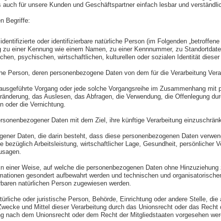
ls auch für unsere Kunden und Geschäftspartner einfach lesbar und verständl
n Begriffe:
entifizierte oder identifizierbare natürliche Person (im Folgenden „betroffene 
nung zu einer Kennung wie einem Namen, zu einer Kennnummer, zu Standortdat
n, psychischen, wirtschaftlichen, kulturellen oder sozialen Identität dieser n
ürliche Person, deren personenbezogene Daten von dem für die Verarbeitung Vera
hren ausgeführte Vorgang oder jede solche Vorgangsreihe im Zusammenhang mi
änderung, das Auslesen, das Abfragen, die Verwendung, die Offenlegung durch
n oder die Vernichtung.
ersonenbezogener Daten mit dem Ziel, ihre künftige Verarbeitung einzuschrän
ezogener Daten, die darin besteht, dass diese personenbezogenen Daten verwe
ezüglich Arbeitsleistung, wirtschaftlicher Lage, Gesundheit, persönlicher Vor
zusagen.
n einer Weise, auf welche die personenbezogenen Daten ohne Hinzuziehung zu
mationen gesondert aufbewahrt werden und technischen und organisatorische
ierbaren natürlichen Person zugewiesen werden.
natürliche oder juristische Person, Behörde, Einrichtung oder andere Stelle, d
wecke und Mittel dieser Verarbeitung durch das Unionsrecht oder das Recht d
ng nach dem Unionsrecht oder dem Recht der Mitgliedstaaten vorgesehen wer