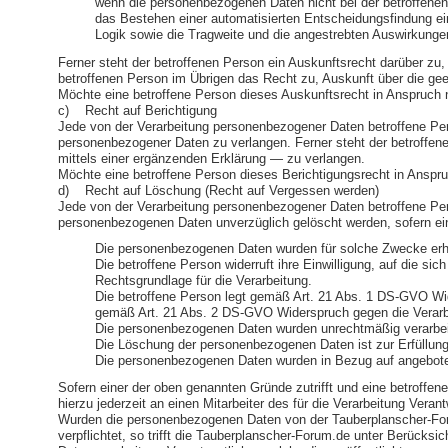
wenn die personenbezogenen Daten nicht bei der betroffenen
das Bestehen einer automatisierten Entscheidungsfindung ei
Logik sowie die Tragweite und die angestrebten Auswirkungen 
Ferner steht der betroffenen Person ein Auskunftsrecht darüber zu, 
betroffenen Person im Übrigen das Recht zu, Auskunft über die ge
Möchte eine betroffene Person dieses Auskunftsrecht in Anspruch ne
c) Recht auf Berichtigung
Jede von der Verarbeitung personenbezogener Daten betroffene Pers
personenbezogener Daten zu verlangen. Ferner steht der betroffen
mittels einer ergänzenden Erklärung — zu verlangen.
Möchte eine betroffene Person dieses Berichtigungsrecht in Anspruc
d) Recht auf Löschung (Recht auf Vergessen werden)
Jede von der Verarbeitung personenbezogener Daten betroffene Per
personenbezogenen Daten unverzüglich gelöscht werden, sofern einer 
Die personenbezogenen Daten wurden für solche Zwecke erhob
Die betroffene Person widerruft ihre Einwilligung, auf die 
Rechtsgrundlage für die Verarbeitung.
Die betroffene Person legt gemäß Art. 21 Abs. 1 DS-GVO Wide
gemäß Art. 21 Abs. 2 DS-GVO Widerspruch gegen die Verarb
Die personenbezogenen Daten wurden unrechtmäßig verarbei
Die Löschung der personenbezogenen Daten ist zur Erfüllung e
Die personenbezogenen Daten wurden in Bezug auf angebote
Sofern einer der oben genannten Gründe zutrifft und eine betroff
hierzu jederzeit an einen Mitarbeiter des für die Verarbeitung Ve
Wurden die personenbezogenen Daten von der Tauberplanscher-For
verpflichtet, so trifft die Tauberplanscher-Forum.de unter Berüc