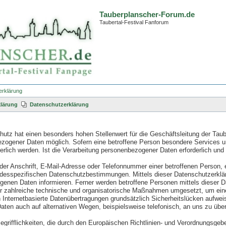
Tauberplanscher-Forum.de
Taubertal-Festival Fanforum
erklärung
lärung
Datenschutzerklärung
utz hat einen besonders hohen Stellenwert für die Geschäftsleitung der Taub
ezogener Daten möglich. Sofern eine betroffene Person besondere Services 
lich werden. Ist die Verarbeitung personenbezogener Daten erforderlich und 
r Anschrift, E-Mail-Adresse oder Telefonnummer einer betroffenen Person, e
ndesspezifischen Datenschutzbestimmungen. Mittels dieser Datenschutzerklär
enen Daten informieren. Ferner werden betroffene Personen mittels dieser D
her zahlreiche technische und organisatorische Maßnahmen umgesetzt, um eine
Internetbasierte Datenübertragungen grundsätzlich Sicherheitslücken aufweis
ten auch auf alternativen Wegen, beispielsweise telefonisch, an uns zu über
egrifflichkeiten, die durch den Europäischen Richtlinien- und Verordnungs