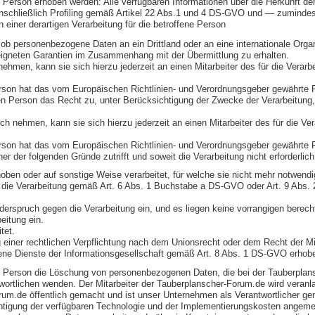
 Person erhoben werden: Alle verfügbaren Informationen über die Herkunft de
nschließlich Profiling gemäß Artikel 22 Abs.1 und 4 DS-GVO und — zumindest 
einer derartigen Verarbeitung für die betroffene Person
ob personenbezogene Daten an ein Drittland oder an eine internationale Organis
eigneten Garantien im Zusammenhang mit der Übermittlung zu erhalten.
hmen, kann sie sich hierzu jederzeit an einen Mitarbeiter des für die Verarb
on hat das vom Europäischen Richtlinien- und Verordnungsgeber gewährte Rec
en Person das Recht zu, unter Berücksichtigung der Zwecke der Verarbeitung
h nehmen, kann sie sich hierzu jederzeit an einen Mitarbeiter des für die Ve
son hat das vom Europäischen Richtlinien- und Verordnungsgeber gewährte Re
der folgenden Gründe zutrifft und soweit die Verarbeitung nicht erforderlich 
en oder auf sonstige Weise verarbeitet, für welche sie nicht mehr notwendi
sich die Verarbeitung gemäß Art. 6 Abs. 1 Buchstabe a DS-GVO oder Art. 9 Abs
rspruch gegen die Verarbeitung ein, und es liegen keine vorrangigen berechtig
eitung ein.
tet.
iner rechtlichen Verpflichtung nach dem Unionsrecht oder dem Recht der Mitgl
ne Dienste der Informationsgesellschaft gemäß Art. 8 Abs. 1 DS-GVO erhob
ene Person die Löschung von personenbezogenen Daten, die bei der Tauberplan
rantwortlichen wenden. Der Mitarbeiter der Tauberplanscher-Forum.de wird ve
um.de öffentlich gemacht und ist unser Unternehmen als Verantwortlicher 
ksichtigung der verfügbaren Technologie und der Implementierungskosten ange