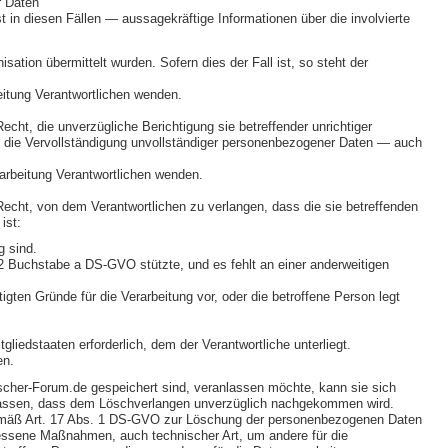
r Daten
in diesen Fällen — aussagekräftige Informationen über die involvierte
ation übermittelt wurden. Sofern dies der Fall ist, so steht der
eitung Verantwortlichen wenden.
ht, die unverzügliche Berichtigung sie betreffender unrichtiger
, die Vervollständigung unvollständiger personenbezogener Daten — auch
rarbeitung Verantwortlichen wenden.
cht, von dem Verantwortlichen zu verlangen, dass die sie betreffenden
ist:
g sind.
. 2 Buchstabe a DS-GVO stützte, und es fehlt an einer anderweitigen
ten Gründe für die Verarbeitung vor, oder die betroffene Person legt
iedstaaten erforderlich, dem der Verantwortliche unterliegt.
en.
scher-Forum.de gespeichert sind, veranlassen möchte, kann sie sich
ranlassen, dass dem Löschverlangen unverzüglich nachgekommen wird.
gemäß Art. 17 Abs. 1 DS-GVO zur Löschung der personenbezogenen Daten
messene Maßnahmen, auch technischer Art, um andere für die