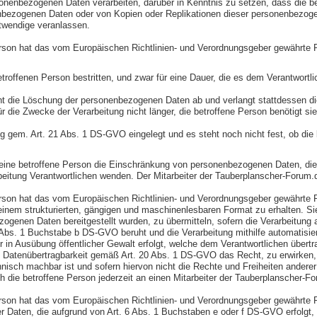
rsonenbezogenen Daten verarbeiten, darüber in Kenntnis zu setzen, dass die b
bezogenen Daten oder von Kopien oder Replikationen dieser personenbezogenen 
otwendige veranlassen.
rson hat das vom Europäischen Richtlinien- und Verordnungsgeber gewährte R
troffenen Person bestritten, und zwar für eine Dauer, die es dem Verantwortl
ehnt die Löschung der personenbezogenen Daten ab und verlangt stattdessen
r die Zwecke der Verarbeitung nicht länger, die betroffene Person benötigt 
g gem. Art. 21 Abs. 1 DS-GVO eingelegt und es steht noch nicht fest, ob di
eine betroffene Person die Einschränkung von personenbezogenen Daten, die 
rarbeitung Verantwortlichen wenden. Der Mitarbeiter der Tauberplanscher-Forum
rson hat das vom Europäischen Richtlinien- und Verordnungsgeber gewährte R
n einem strukturierten, gängigen und maschinenlesbaren Format zu erhalten. 
genen Daten bereitgestellt wurden, zu übermitteln, sofern die Verarbeitung 
. 1 Buchstabe b DS-GVO beruht und die Verarbeitung mithilfe automatisierte
oder in Ausübung öffentlicher Gewalt erfolgt, welche dem Verantwortlichen übert
uf Datenübertragbarkeit gemäß Art. 20 Abs. 1 DS-GVO das Recht, zu erwirken
hnisch machbar ist und sofern hiervon nicht die Rechte und Freiheiten andere
 die betroffene Person jederzeit an einen Mitarbeiter der Tauberplanscher-F
son hat das vom Europäischen Richtlinien- und Verordnungsgeber gewährte Re
er Daten, die aufgrund von Art. 6 Abs. 1 Buchstaben e oder f DS-GVO erfolgt,