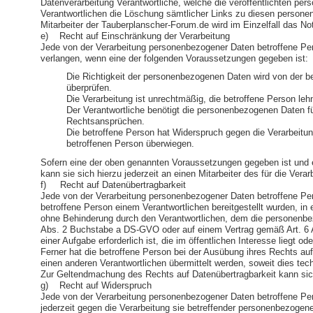
Datenverarbeitung Verantwortliche, welche die veröffentlichten pe
Verantwortlichen die Löschung sämtlicher Links zu diesen personen
Mitarbeiter der Tauberplanscher-Forum.de wird im Einzelfall das N
e) Recht auf Einschränkung der Verarbeitung
Jede von der Verarbeitung personenbezogener Daten betroffene Pe
verlangen, wenn eine der folgenden Voraussetzungen gegeben ist:
Die Richtigkeit der personenbezogenen Daten wird von der be
überprüfen.
Die Verarbeitung ist unrechtmäßig, die betroffene Person l
Der Verantwortliche benötigt die personenbezogenen Daten fü
Rechtsansprüchen.
Die betroffene Person hat Widerspruch gegen die Verarbeitun
betroffenen Person überwiegen.
Sofern eine der oben genannten Voraussetzungen gegeben ist und 
kann sie sich hierzu jederzeit an einen Mitarbeiter des für die Ve
f) Recht auf Datenübertragbarkeit
Jede von der Verarbeitung personenbezogener Daten betroffene Pe
betroffene Person einem Verantwortlichen bereitgestellt wurden, i
ohne Behinderung durch den Verantwortlichen, dem die personenbezo
Abs. 2 Buchstabe a DS-GVO oder auf einem Vertrag gemäß Art. 6 Abs
einer Aufgabe erforderlich ist, die im öffentlichen Interesse liegt 
Ferner hat die betroffene Person bei der Ausübung ihres Rechts a
einen anderen Verantwortlichen übermittelt werden, soweit dies tec
Zur Geltendmachung des Rechts auf Datenübertragbarkeit kann sich
g) Recht auf Widerspruch
Jede von der Verarbeitung personenbezogener Daten betroffene Per
jederzeit gegen die Verarbeitung sie betreffender personenbezogen