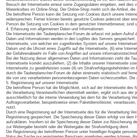
Besuch der Internetseite erneut seine Zugangsdaten eingeben, weil dies
Warenkorbes im Online-Shop. Der Online-Shop merkt sich die Artikel, die e
Die betroffene Person kann die Setzung von Cookies durch unsere Interne
widersprechen. Ferner können bereits gesetzte Cookies jederzeit über ein
Person die Setzung von Cookies in dem genutzten Internetbrowser, sind un
4. Erfassung von allgemeinen Daten und Informationen
Die Internetseite der Tauberplanscher-Forum.de erfasst mit jedem Aufruf 
Daten und Informationen werden in den Logfiles des Servers gespeichert
Internetseite, von welcher ein zugreifendes System auf unsere Internetsei
Datum und die Uhrzeit eines Zugriffs auf die Internetseite, (6) eine Inter
der Gefahrenabwehr im Falle von Angriffen auf unsere informationstechn
Bei der Nutzung dieser allgemeinen Daten und Informationen zieht die Ta
Internetseite korrekt auszuliefern, (2) die Inhalte unserer Internetseite 
Internetseite zu gewährleisten sowie (4) um Strafverfolgungsbehörden im
durch die Tauberplanscher-Forum.de daher einerseits statistisch und fer
die von uns verarbeiteten personenbezogenen Daten sicherzustellen. Die
5. Registrierung auf unserer Internetseite
Die betroffene Person hat die Möglichkeit, sich auf der Internetseite de
die Verarbeitung Verantwortlichen übermittelt werden, ergibt sich aus de
ausschließlich für die interne Verwendung bei dem für die Verarbeitung V
Auftragsverarbeiter, beispielsweise einen Paketdienstleister, veranlassen
nutzt.
Durch eine Registrierung auf der Internetseite des für die Verarbeitung V
Registrierung gespeichert. Die Speicherung dieser Daten erfolgt vor dem 
aufzuklären. Insofern ist die Speicherung dieser Daten zur Absicherung des 
zur Weitergabe besteht oder die Weitergabe der Strafverfolgung dient.
Die Registrierung der betroffenen Person unter freiwilliger Angabe person
Natur der Sache nur registrierten Benutzern angeboten werden können. Reg