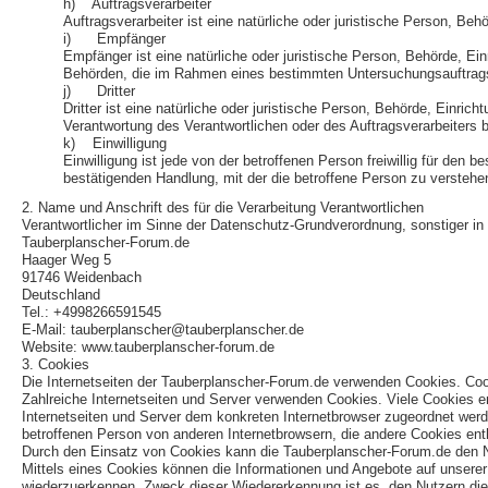
h) Auftragsverarbeiter
Auftragsverarbeiter ist eine natürliche oder juristische Person, Be
i) Empfänger
Empfänger ist eine natürliche oder juristische Person, Behörde, Ei
Behörden, die im Rahmen eines bestimmten Untersuchungsauftrags 
j) Dritter
Dritter ist eine natürliche oder juristische Person, Behörde, Einri
Verantwortung des Verantwortlichen oder des Auftragsverarbeiters 
k) Einwilligung
Einwilligung ist jede von der betroffenen Person freiwillig für de
bestätigenden Handlung, mit der die betroffene Person zu verstehen
2. Name und Anschrift des für die Verarbeitung Verantwortlichen
Verantwortlicher im Sinne der Datenschutz-Grundverordnung, sonstiger i
Tauberplanscher-Forum.de
Haager Weg 5
91746 Weidenbach
Deutschland
Tel.: +4998266591545
E-Mail: tauberplanscher@tauberplanscher.de
Website: www.tauberplanscher-forum.de
3. Cookies
Die Internetseiten der Tauberplanscher-Forum.de verwenden Cookies. Coo
Zahlreiche Internetseiten und Server verwenden Cookies. Viele Cookies e
Internetseiten und Server dem konkreten Internetbrowser zugeordnet werd
betroffenen Person von anderen Internetbrowsern, die andere Cookies enth
Durch den Einsatz von Cookies kann die Tauberplanscher-Forum.de den Nutz
Mittels eines Cookies können die Informationen und Angebote auf unserer 
wiederzuerkennen. Zweck dieser Wiedererkennung ist es, den Nutzern die V