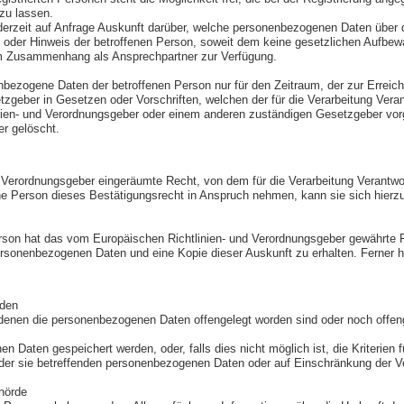
zu lassen.
jederzeit auf Anfrage Auskunft darüber, welche personenbezogenen Daten über d
oder Hinweis der betroffenen Person, soweit dem keine gesetzlichen Aufbewa
sem Zusammenhang als Ansprechpartner zur Verfügung.
nenbezogene Daten der betroffenen Person nur für den Zeitraum, der zur Erreic
geber in Gesetzen oder Vorschriften, welchen der für die Verarbeitung Veran
inien- und Verordnungsgeber oder einem anderen zuständigen Gesetzgeber vo
er gelöscht.
Verordnungsgeber eingeräumte Recht, von dem für die Verarbeitung Verantwort
 Person dieses Bestätigungsrecht in Anspruch nehmen, kann sie sich hierzu je
son hat das vom Europäischen Richtlinien- und Verordnungsgeber gewährte Rec
ersonenbezogenen Daten und eine Kopie dieser Auskunft zu erhalten. Ferner h
rden
enen die personenbezogenen Daten offengelegt worden sind oder noch offenge
en Daten gespeichert werden, oder, falls dies nicht möglich ist, die Kriterien 
der sie betreffenden personenbezogenen Daten oder auf Einschränkung der Ve
hörde