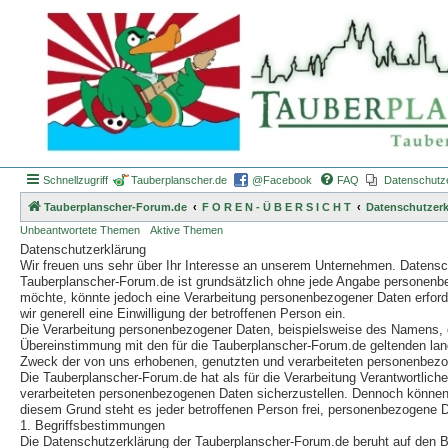
Schnellzugriff
Tauberplanscher.de
@Facebook
FAQ
Datenschutz
Tauberplanscher-Forum.de
F O R E N - Ü B E R S I C H T
Datenschutzerk
Unbeantwortete Themen
Aktive Themen
Datenschutzerklärung
Wir freuen uns sehr über Ihr Interesse an unserem Unternehmen. Datensch
Tauberplanscher-Forum.de ist grundsätzlich ohne jede Angabe personenb
möchte, könnte jedoch eine Verarbeitung personenbezogener Daten erforder
wir generell eine Einwilligung der betroffenen Person ein.
Die Verarbeitung personenbezogener Daten, beispielsweise des Namens, de
Übereinstimmung mit den für die Tauberplanscher-Forum.de geltenden la
Zweck der von uns erhobenen, genutzten und verarbeiteten personenbezog
Die Tauberplanscher-Forum.de hat als für die Verarbeitung Verantwortlic
verarbeiteten personenbezogenen Daten sicherzustellen. Dennoch können 
diesem Grund steht es jeder betroffenen Person frei, personenbezogene Da
1. Begriffsbestimmungen
Die Datenschutzerklärung der Tauberplanscher-Forum.de beruht auf den B