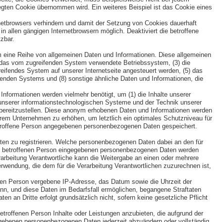
gten Cookie übernommen wird. Ein weiteres Beispiel ist das Cookie eines
rnetbrowsers verhindern und damit der Setzung von Cookies dauerhaft
n allen gängigen Internetbrowsern möglich. Deaktiviert die betroffene
zbar.
em eine Reihe von allgemeinen Daten und Informationen. Diese allgemeinen
) das vom zugreifenden System verwendete Betriebssystem, (3) die
greifendes System auf unserer Internetseite angesteuert werden, (5) das
reifenden Systems und (8) sonstige ähnliche Daten und Informationen, die
nformationen werden vielmehr benötigt, um (1) die Inhalte unserer
eit unserer informationstechnologischen Systeme und der Technik unserer
n bereitzustellen. Diese anonym erhobenen Daten und Informationen werden
erem Unternehmen zu erhöhen, um letztlich ein optimales Schutzniveau für
betroffene Person angegebenen personenbezogenen Daten gespeichert.
Daten zu registrieren. Welche personenbezogenen Daten dabei an den für
n der betroffenen Person eingegebenen personenbezogenen Daten werden
erarbeitung Verantwortliche kann die Weitergabe an einen oder mehrere
erwendung, die dem für die Verarbeitung Verantwortlichen zuzurechnen ist,
ffenen Person vergebene IP-Adresse, das Datum sowie die Uhrzeit der
ann, und diese Daten im Bedarfsfall ermöglichen, begangene Straftaten
en an Dritte erfolgt grundsätzlich nicht, sofern keine gesetzliche Pflicht
betroffenen Person Inhalte oder Leistungen anzubieten, die aufgrund der
ngegebenen personenbezogenen Daten jederzeit abzuändern oder vollständig