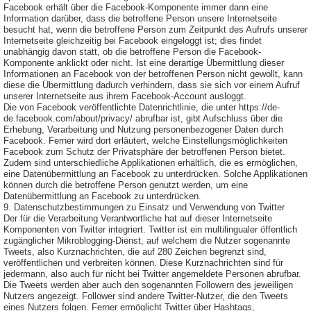
Facebook erhält über die Facebook-Komponente immer dann eine
Information darüber, dass die betroffene Person unsere Internetseite
besucht hat, wenn die betroffene Person zum Zeitpunkt des Aufrufs unserer
Internetseite gleichzeitig bei Facebook eingeloggt ist; dies findet
unabhängig davon statt, ob die betroffene Person die Facebook-
Komponente anklickt oder nicht. Ist eine derartige Übermittlung dieser
Informationen an Facebook von der betroffenen Person nicht gewollt, kann
diese die Übermittlung dadurch verhindern, dass sie sich vor einem Aufruf
unserer Internetseite aus ihrem Facebook-Account ausloggt.
Die von Facebook veröffentlichte Datenrichtlinie, die unter https://de-
de.facebook.com/about/privacy/ abrufbar ist, gibt Aufschluss über die
Erhebung, Verarbeitung und Nutzung personenbezogener Daten durch
Facebook. Ferner wird dort erläutert, welche Einstellungsmöglichkeiten
Facebook zum Schutz der Privatsphäre der betroffenen Person bietet.
Zudem sind unterschiedliche Applikationen erhältlich, die es ermöglichen,
eine Datenübermittlung an Facebook zu unterdrücken. Solche Applikationen
können durch die betroffene Person genutzt werden, um eine
Datenübermittlung an Facebook zu unterdrücken.
9. Datenschutzbestimmungen zu Einsatz und Verwendung von Twitter
Der für die Verarbeitung Verantwortliche hat auf dieser Internetseite
Komponenten von Twitter integriert. Twitter ist ein multilingualer öffentlich
zugänglicher Mikroblogging-Dienst, auf welchem die Nutzer sogenannte
Tweets, also Kurznachrichten, die auf 280 Zeichen begrenzt sind,
veröffentlichen und verbreiten können. Diese Kurznachrichten sind für
jedermann, also auch für nicht bei Twitter angemeldete Personen abrufbar.
Die Tweets werden aber auch den sogenannten Followern des jeweiligen
Nutzers angezeigt. Follower sind andere Twitter-Nutzer, die den Tweets
eines Nutzers folgen. Ferner ermöglicht Twitter über Hashtags,