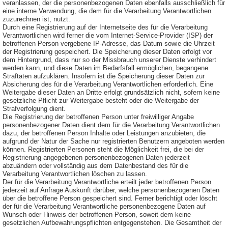
veranlassen, der die personenbezogenen Daten ebenfalls ausschließlich für
eine interne Verwendung, die dem für die Verarbeitung Verantwortlichen
zuzurechnen ist, nutzt.
Durch eine Registrierung auf der Internetseite des für die Verarbeitung
Verantwortlichen wird ferner die vom Internet-Service-Provider (ISP) der
betroffenen Person vergebene IP-Adresse, das Datum sowie die Uhrzeit
der Registrierung gespeichert. Die Speicherung dieser Daten erfolgt vor
dem Hintergrund, dass nur so der Missbrauch unserer Dienste verhindert
werden kann, und diese Daten im Bedarfsfall ermöglichen, begangene
Straftaten aufzuklären. Insofern ist die Speicherung dieser Daten zur
Absicherung des für die Verarbeitung Verantwortlichen erforderlich. Eine
Weitergabe dieser Daten an Dritte erfolgt grundsätzlich nicht, sofern keine
gesetzliche Pflicht zur Weitergabe besteht oder die Weitergabe der
Strafverfolgung dient.
Die Registrierung der betroffenen Person unter freiwilliger Angabe
personenbezogener Daten dient dem für die Verarbeitung Verantwortlichen
dazu, der betroffenen Person Inhalte oder Leistungen anzubieten, die
aufgrund der Natur der Sache nur registrierten Benutzern angeboten werden
können. Registrierten Personen steht die Möglichkeit frei, die bei der
Registrierung angegebenen personenbezogenen Daten jederzeit
abzuändern oder vollständig aus dem Datenbestand des für die
Verarbeitung Verantwortlichen löschen zu lassen.
Der für die Verarbeitung Verantwortliche erteilt jeder betroffenen Person
jederzeit auf Anfrage Auskunft darüber, welche personenbezogenen Daten
über die betroffene Person gespeichert sind. Ferner berichtigt oder löscht
der für die Verarbeitung Verantwortliche personenbezogene Daten auf
Wunsch oder Hinweis der betroffenen Person, soweit dem keine
gesetzlichen Aufbewahrungspflichten entgegenstehen. Die Gesamtheit der