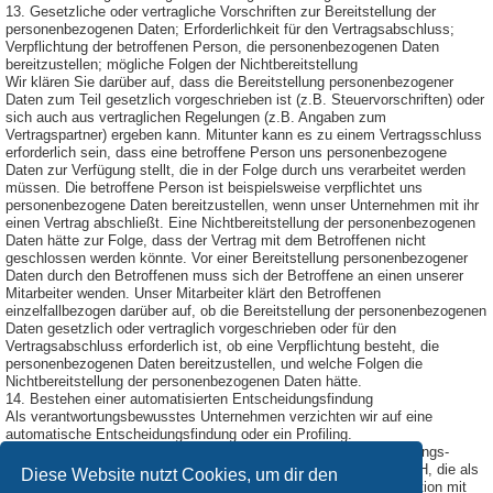
13. Gesetzliche oder vertragliche Vorschriften zur Bereitstellung der
personenbezogenen Daten; Erforderlichkeit für den Vertragsabschluss;
Verpflichtung der betroffenen Person, die personenbezogenen Daten
bereitzustellen; mögliche Folgen der Nichtbereitstellung
Wir klären Sie darüber auf, dass die Bereitstellung personenbezogener
Daten zum Teil gesetzlich vorgeschrieben ist (z.B. Steuervorschriften) oder
sich auch aus vertraglichen Regelungen (z.B. Angaben zum
Vertragspartner) ergeben kann. Mitunter kann es zu einem Vertragsschluss
erforderlich sein, dass eine betroffene Person uns personenbezogene
Daten zur Verfügung stellt, die in der Folge durch uns verarbeitet werden
müssen. Die betroffene Person ist beispielsweise verpflichtet uns
personenbezogene Daten bereitzustellen, wenn unser Unternehmen mit ihr
einen Vertrag abschließt. Eine Nichtbereitstellung der personenbezogenen
Daten hätte zur Folge, dass der Vertrag mit dem Betroffenen nicht
geschlossen werden könnte. Vor einer Bereitstellung personenbezogener
Daten durch den Betroffenen muss sich der Betroffene an einen unserer
Mitarbeiter wenden. Unser Mitarbeiter klärt den Betroffenen
einzelfallbezogen darüber auf, ob die Bereitstellung der personenbezogenen
Daten gesetzlich oder vertraglich vorgeschrieben oder für den
Vertragsabschluss erforderlich ist, ob eine Verpflichtung besteht, die
personenbezogenen Daten bereitzustellen, und welche Folgen die
Nichtbereitstellung der personenbezogenen Daten hätte.
14. Bestehen einer automatisierten Entscheidungsfindung
Als verantwortungsbewusstes Unternehmen verzichten wir auf eine
automatische Entscheidungsfindung oder ein Profiling.
Diese Datenschutzerklärung wurde durch den Datenschutzerklärungs-
Generator der DGD Deutsche Gesellschaft für Datenschutz GmbH, die als
Diese Website nutzt Cookies, um dir den
Externer Datenschutzbeauftragter Passau
tätig ist, in Kooperation mit