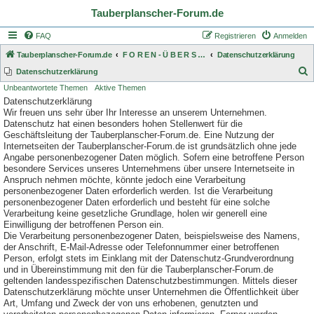
Tauberplanscher-Forum.de
FAQ
Registrieren
Anmelden
Tauberplanscher-Forum.de
F O R E N - Ü B E R S I C H T
Datenschutzerklärung
S
Datenschutzerklärung
Unbeantwortete Themen
Aktive Themen
u
Datenschutzerklärung
c
Wir freuen uns sehr über Ihr Interesse an unserem Unternehmen.
h
Datenschutz hat einen besonders hohen Stellenwert für die
Geschäftsleitung der Tauberplanscher-Forum.de. Eine Nutzung der
e
Internetseiten der Tauberplanscher-Forum.de ist grundsätzlich ohne jede
Angabe personenbezogener Daten möglich. Sofern eine betroffene Person
besondere Services unseres Unternehmens über unsere Internetseite in
Anspruch nehmen möchte, könnte jedoch eine Verarbeitung
personenbezogener Daten erforderlich werden. Ist die Verarbeitung
personenbezogener Daten erforderlich und besteht für eine solche
Verarbeitung keine gesetzliche Grundlage, holen wir generell eine
Einwilligung der betroffenen Person ein.
Die Verarbeitung personenbezogener Daten, beispielsweise des Namens,
der Anschrift, E-Mail-Adresse oder Telefonnummer einer betroffenen
Person, erfolgt stets im Einklang mit der Datenschutz-Grundverordnung
und in Übereinstimmung mit den für die Tauberplanscher-Forum.de
geltenden landesspezifischen Datenschutzbestimmungen. Mittels dieser
Datenschutzerklärung möchte unser Unternehmen die Öffentlichkeit über
Art, Umfang und Zweck der von uns erhobenen, genutzten und