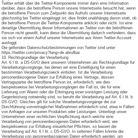
Twitter erhält über die Twitter-Komponente immer dann eine Information
darüber, dass die betroffene Person unsere Internetseite besucht hat, wenn
die betroffene Person zum Zeitpunkt des Aufrufs unserer Internetseite
gleichzeitig bei Twitter eingeloggt ist; dies findet unabhängig davon statt, ob
die betroffene Person die Twitter-Komponente anklickt oder nicht. Ist eine
derartige Übermittlung dieser Informationen an Twitter von der betroffenen
Person nicht gewollt, kann diese die Übermittlung dadurch verhindern, dass
sie sich vor einem Aufruf unserer Internetseite aus ihrem Twitter-Account
ausloggt.
Die geltenden Datenschutzbestimmungen von Twitter sind unter
https://twitter.com/privacy?lang=de abrufbar.
10. Rechtsgrundlage der Verarbeitung
Art. 6 I lit. a DS-GVO dient unserem Unternehmen als Rechtsgrundlage für
Verarbeitungsvorgänge, bei denen wir eine Einwilligung für einen
bestimmten Verarbeitungszweck einholen. Ist die Verarbeitung
personenbezogener Daten zur Erfüllung eines Vertrags, dessen
Vertragspartei die betroffene Person ist, erforderlich, wie dies
beispielsweise bei Verarbeitungsvorgängen der Fall ist, die für eine
Lieferung von Waren oder die Erbringung einer sonstigen Leistung oder
Gegenleistung notwendig sind, so beruht die Verarbeitung auf Art. 6 I lit. b
DS-GVO. Gleiches gilt für solche Verarbeitungsvorgänge die zur
Durchführung vorvertraglicher Maßnahmen erforderlich sind, etwa in Fällen
von Anfragen zur unseren Produkten oder Leistungen. Unterliegt unser
Unternehmen einer rechtlichen Verpflichtung durch welche eine
Verarbeitung von personenbezogenen Daten erforderlich wird, wie
beispielsweise zur Erfüllung steuerlicher Pflichten, so basiert die
Verarbeitung auf Art. 6 I lit. c DS-GVO. In seltenen Fällen könnte die
Verarbeitung von personenbezogenen Daten erforderlich werden, um