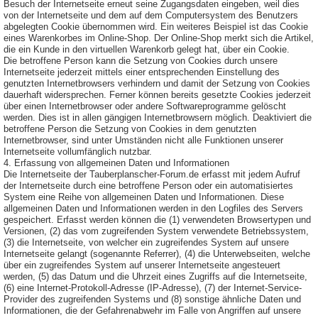
Besuch der Internetseite erneut seine Zugangsdaten eingeben, weil dies
von der Internetseite und dem auf dem Computersystem des Benutzers
abgelegten Cookie übernommen wird. Ein weiteres Beispiel ist das Cookie
eines Warenkorbes im Online-Shop. Der Online-Shop merkt sich die Artikel,
die ein Kunde in den virtuellen Warenkorb gelegt hat, über ein Cookie.
Die betroffene Person kann die Setzung von Cookies durch unsere
Internetseite jederzeit mittels einer entsprechenden Einstellung des
genutzten Internetbrowsers verhindern und damit der Setzung von Cookies
dauerhaft widersprechen. Ferner können bereits gesetzte Cookies jederzeit
über einen Internetbrowser oder andere Softwareprogramme gelöscht
werden. Dies ist in allen gängigen Internetbrowsern möglich. Deaktiviert die
betroffene Person die Setzung von Cookies in dem genutzten
Internetbrowser, sind unter Umständen nicht alle Funktionen unserer
Internetseite vollumfänglich nutzbar.
4. Erfassung von allgemeinen Daten und Informationen
Die Internetseite der Tauberplanscher-Forum.de erfasst mit jedem Aufruf
der Internetseite durch eine betroffene Person oder ein automatisiertes
System eine Reihe von allgemeinen Daten und Informationen. Diese
allgemeinen Daten und Informationen werden in den Logfiles des Servers
gespeichert. Erfasst werden können die (1) verwendeten Browsertypen und
Versionen, (2) das vom zugreifenden System verwendete Betriebssystem,
(3) die Internetseite, von welcher ein zugreifendes System auf unsere
Internetseite gelangt (sogenannte Referrer), (4) die Unterwebseiten, welche
über ein zugreifendes System auf unserer Internetseite angesteuert
werden, (5) das Datum und die Uhrzeit eines Zugriffs auf die Internetseite,
(6) eine Internet-Protokoll-Adresse (IP-Adresse), (7) der Internet-Service-
Provider des zugreifenden Systems und (8) sonstige ähnliche Daten und
Informationen, die der Gefahrenabwehr im Falle von Angriffen auf unsere