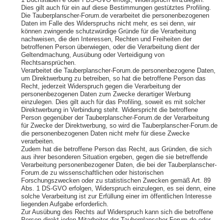
1 Buchstaben e oder f DS-GVO erfolgt, Widerspruch einzulegen.
Dies gilt auch für ein auf diese Bestimmungen gestütztes Profiling.
Die Tauberplanscher-Forum.de verarbeitet die personenbezogenen
Daten im Falle des Widerspruchs nicht mehr, es sei denn, wir
können zwingende schutzwürdige Gründe für die Verarbeitung
nachweisen, die den Interessen, Rechten und Freiheiten der
betroffenen Person überwiegen, oder die Verarbeitung dient der
Geltendmachung, Ausübung oder Verteidigung von
Rechtsansprüchen.
Verarbeitet die Tauberplanscher-Forum.de personenbezogene Daten,
um Direktwerbung zu betreiben, so hat die betroffene Person das
Recht, jederzeit Widerspruch gegen die Verarbeitung der
personenbezogenen Daten zum Zwecke derartiger Werbung
einzulegen. Dies gilt auch für das Profiling, soweit es mit solcher
Direktwerbung in Verbindung steht. Widerspricht die betroffene
Person gegenüber der Tauberplanscher-Forum.de der Verarbeitung
für Zwecke der Direktwerbung, so wird die Tauberplanscher-Forum.de
die personenbezogenen Daten nicht mehr für diese Zwecke
verarbeiten.
Zudem hat die betroffene Person das Recht, aus Gründen, die sich
aus ihrer besonderen Situation ergeben, gegen die sie betreffende
Verarbeitung personenbezogener Daten, die bei der Tauberplanscher-
Forum.de zu wissenschaftlichen oder historischen
Forschungszwecken oder zu statistischen Zwecken gemäß Art. 89
Abs. 1 DS-GVO erfolgen, Widerspruch einzulegen, es sei denn, eine
solche Verarbeitung ist zur Erfüllung einer im öffentlichen Interesse
liegenden Aufgabe erforderlich.
Zur Ausübung des Rechts auf Widerspruch kann sich die betroffene