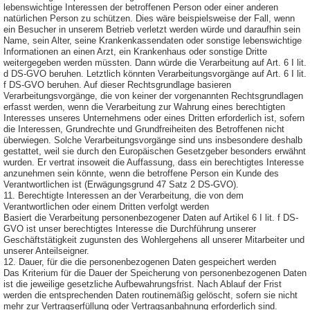
lebenswichtige Interessen der betroffenen Person oder einer anderen
natürlichen Person zu schützen. Dies wäre beispielsweise der Fall, wenn
ein Besucher in unserem Betrieb verletzt werden würde und daraufhin sein
Name, sein Alter, seine Krankenkassendaten oder sonstige lebenswichtige
Informationen an einen Arzt, ein Krankenhaus oder sonstige Dritte
weitergegeben werden müssten. Dann würde die Verarbeitung auf Art. 6 I lit.
d DS-GVO beruhen. Letztlich könnten Verarbeitungsvorgänge auf Art. 6 I lit.
f DS-GVO beruhen. Auf dieser Rechtsgrundlage basieren
Verarbeitungsvorgänge, die von keiner der vorgenannten Rechtsgrundlagen
erfasst werden, wenn die Verarbeitung zur Wahrung eines berechtigten
Interesses unseres Unternehmens oder eines Dritten erforderlich ist, sofern
die Interessen, Grundrechte und Grundfreiheiten des Betroffenen nicht
überwiegen. Solche Verarbeitungsvorgänge sind uns insbesondere deshalb
gestattet, weil sie durch den Europäischen Gesetzgeber besonders erwähnt
wurden. Er vertrat insoweit die Auffassung, dass ein berechtigtes Interesse
anzunehmen sein könnte, wenn die betroffene Person ein Kunde des
Verantwortlichen ist (Erwägungsgrund 47 Satz 2 DS-GVO).
11. Berechtigte Interessen an der Verarbeitung, die von dem
Verantwortlichen oder einem Dritten verfolgt werden
Basiert die Verarbeitung personenbezogener Daten auf Artikel 6 I lit. f DS-
GVO ist unser berechtigtes Interesse die Durchführung unserer
Geschäftstätigkeit zugunsten des Wohlergehens all unserer Mitarbeiter und
unserer Anteilseigner.
12. Dauer, für die die personenbezogenen Daten gespeichert werden
Das Kriterium für die Dauer der Speicherung von personenbezogenen Daten
ist die jeweilige gesetzliche Aufbewahrungsfrist. Nach Ablauf der Frist
werden die entsprechenden Daten routinemäßig gelöscht, sofern sie nicht
mehr zur Vertragserfüllung oder Vertragsanbahnung erforderlich sind.