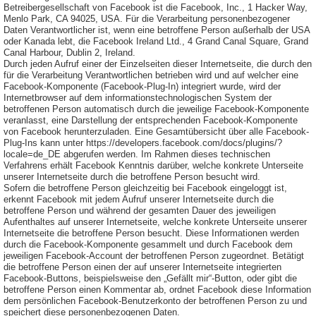
Betreibergesellschaft von Facebook ist die Facebook, Inc., 1 Hacker Way,
Menlo Park, CA 94025, USA. Für die Verarbeitung personenbezogener
Daten Verantwortlicher ist, wenn eine betroffene Person außerhalb der USA
oder Kanada lebt, die Facebook Ireland Ltd., 4 Grand Canal Square, Grand
Canal Harbour, Dublin 2, Ireland.
Durch jeden Aufruf einer der Einzelseiten dieser Internetseite, die durch den
für die Verarbeitung Verantwortlichen betrieben wird und auf welcher eine
Facebook-Komponente (Facebook-Plug-In) integriert wurde, wird der
Internetbrowser auf dem informationstechnologischen System der
betroffenen Person automatisch durch die jeweilige Facebook-Komponente
veranlasst, eine Darstellung der entsprechenden Facebook-Komponente
von Facebook herunterzuladen. Eine Gesamtübersicht über alle Facebook-
Plug-Ins kann unter https://developers.facebook.com/docs/plugins/?
locale=de_DE abgerufen werden. Im Rahmen dieses technischen
Verfahrens erhält Facebook Kenntnis darüber, welche konkrete Unterseite
unserer Internetseite durch die betroffene Person besucht wird.
Sofern die betroffene Person gleichzeitig bei Facebook eingeloggt ist,
erkennt Facebook mit jedem Aufruf unserer Internetseite durch die
betroffene Person und während der gesamten Dauer des jeweiligen
Aufenthaltes auf unserer Internetseite, welche konkrete Unterseite unserer
Internetseite die betroffene Person besucht. Diese Informationen werden
durch die Facebook-Komponente gesammelt und durch Facebook dem
jeweiligen Facebook-Account der betroffenen Person zugeordnet. Betätigt
die betroffene Person einen der auf unserer Internetseite integrierten
Facebook-Buttons, beispielsweise den „Gefällt mir“-Button, oder gibt die
betroffene Person einen Kommentar ab, ordnet Facebook diese Information
dem persönlichen Facebook-Benutzerkonto der betroffenen Person zu und
speichert diese personenbezogenen Daten.