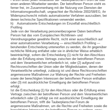
Person direkt jeden Mitarbeiter der Tauberplanscher-Forum.de oder
einen anderen Mitarbeiter wenden. Der betroffenen Person steht es
ferner frei, im Zusammenhang mit der Nutzung von Diensten der
Informationsgesellschaft, ungeachtet der Richtlinie 2002/58/EG, ihr
Widerspruchsrecht mittels automatisierter Verfahren auszuüben, bei
denen technische Spezifikationen verwendet werden.
h) Automatisierte Entscheidungen im Einzelfall einschließlich
Profiling
Jede von der Verarbeitung personenbezogener Daten betroffene
Person hat das vom Europäischen Richtlinien- und
Verordnungsgeber gewährte Recht, nicht einer ausschließlich auf
einer automatisierten Verarbeitung — einschließlich Profiling —
beruhenden Entscheidung unterworfen zu werden, die ihr gegenüber
rechtliche Wirkung entfaltet oder sie in ähnlicher Weise erheblich
beeinträchtigt, sofern die Entscheidung (1) nicht für den Abschluss
oder die Erfüllung eines Vertrags zwischen der betroffenen Person
und dem Verantwortlichen erforderlich ist, oder (2) aufgrund von
Rechtsvorschriften der Union oder der Mitgliedstaaten, denen der
Verantwortliche unterliegt, zulässig ist und diese Rechtsvorschriften
angemessene Maßnahmen zur Wahrung der Rechte und Freiheiten
sowie der berechtigten Interessen der betroffenen Person enthalten
oder (3) mit ausdrücklicher Einwilligung der betroffenen Person
erfolgt.
Ist die Entscheidung (1) für den Abschluss oder die Erfüllung eines
Vertrags zwischen der betroffenen Person und dem Verantwortlichen
erforderlich oder (2) erfolgt sie mit ausdrücklicher Einwilligung der
betroffenen Person, trifft die Tauberplanscher-Forum.de
angemessene Maßnahmen, um die Rechte und Freiheiten sowie die