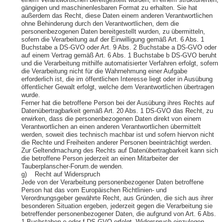
einem Verantwortlichen bereitgestellt wurden, in einem strukturierten,
gängigen und maschinenlesbaren Format zu erhalten. Sie hat
außerdem das Recht, diese Daten einem anderen Verantwortlichen
ohne Behinderung durch den Verantwortlichen, dem die
personenbezogenen Daten bereitgestellt wurden, zu übermitteln,
sofern die Verarbeitung auf der Einwilligung gemäß Art. 6 Abs. 1
Buchstabe a DS-GVO oder Art. 9 Abs. 2 Buchstabe a DS-GVO oder
auf einem Vertrag gemäß Art. 6 Abs. 1 Buchstabe b DS-GVO beruht
und die Verarbeitung mithilfe automatisierter Verfahren erfolgt, sofern
die Verarbeitung nicht für die Wahrnehmung einer Aufgabe
erforderlich ist, die im öffentlichen Interesse liegt oder in Ausübung
öffentlicher Gewalt erfolgt, welche dem Verantwortlichen übertragen
wurde.
Ferner hat die betroffene Person bei der Ausübung ihres Rechts auf
Datenübertragbarkeit gemäß Art. 20 Abs. 1 DS-GVO das Recht, zu
erwirken, dass die personenbezogenen Daten direkt von einem
Verantwortlichen an einen anderen Verantwortlichen übermittelt
werden, soweit dies technisch machbar ist und sofern hiervon nicht
die Rechte und Freiheiten anderer Personen beeinträchtigt werden.
Zur Geltendmachung des Rechts auf Datenübertragbarkeit kann sich
die betroffene Person jederzeit an einen Mitarbeiter der
Tauberplanscher-Forum.de wenden.
g) Recht auf Widerspruch
Jede von der Verarbeitung personenbezogener Daten betroffene
Person hat das vom Europäischen Richtlinien- und
Verordnungsgeber gewährte Recht, aus Gründen, die sich aus ihrer
besonderen Situation ergeben, jederzeit gegen die Verarbeitung sie
betreffender personenbezogener Daten, die aufgrund von Art. 6 Abs.