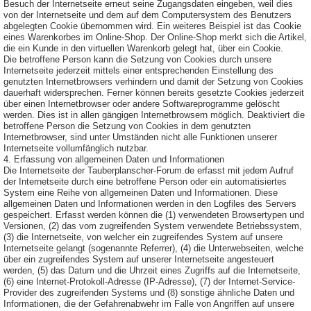
Besuch der Internetseite erneut seine Zugangsdaten eingeben, weil dies
von der Internetseite und dem auf dem Computersystem des Benutzers
abgelegten Cookie übernommen wird. Ein weiteres Beispiel ist das Cookie
eines Warenkorbes im Online-Shop. Der Online-Shop merkt sich die Artikel,
die ein Kunde in den virtuellen Warenkorb gelegt hat, über ein Cookie.
Die betroffene Person kann die Setzung von Cookies durch unsere
Internetseite jederzeit mittels einer entsprechenden Einstellung des
genutzten Internetbrowsers verhindern und damit der Setzung von Cookies
dauerhaft widersprechen. Ferner können bereits gesetzte Cookies jederzeit
über einen Internetbrowser oder andere Softwareprogramme gelöscht
werden. Dies ist in allen gängigen Internetbrowsern möglich. Deaktiviert die
betroffene Person die Setzung von Cookies in dem genutzten
Internetbrowser, sind unter Umständen nicht alle Funktionen unserer
Internetseite vollumfänglich nutzbar.
4. Erfassung von allgemeinen Daten und Informationen
Die Internetseite der Tauberplanscher-Forum.de erfasst mit jedem Aufruf
der Internetseite durch eine betroffene Person oder ein automatisiertes
System eine Reihe von allgemeinen Daten und Informationen. Diese
allgemeinen Daten und Informationen werden in den Logfiles des Servers
gespeichert. Erfasst werden können die (1) verwendeten Browsertypen und
Versionen, (2) das vom zugreifenden System verwendete Betriebssystem,
(3) die Internetseite, von welcher ein zugreifendes System auf unsere
Internetseite gelangt (sogenannte Referrer), (4) die Unterwebseiten, welche
über ein zugreifendes System auf unserer Internetseite angesteuert
werden, (5) das Datum und die Uhrzeit eines Zugriffs auf die Internetseite,
(6) eine Internet-Protokoll-Adresse (IP-Adresse), (7) der Internet-Service-
Provider des zugreifenden Systems und (8) sonstige ähnliche Daten und
Informationen, die der Gefahrenabwehr im Falle von Angriffen auf unsere