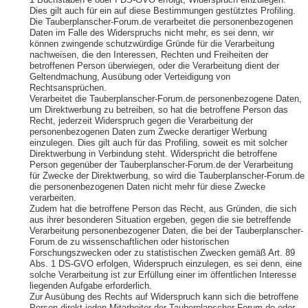
1 Buchstaben e oder f DS-GVO erfolgt, Widerspruch einzulegen.
Dies gilt auch für ein auf diese Bestimmungen gestütztes Profiling.
Die Tauberplanscher-Forum.de verarbeitet die personenbezogenen
Daten im Falle des Widerspruchs nicht mehr, es sei denn, wir
können zwingende schutzwürdige Gründe für die Verarbeitung
nachweisen, die den Interessen, Rechten und Freiheiten der
betroffenen Person überwiegen, oder die Verarbeitung dient der
Geltendmachung, Ausübung oder Verteidigung von
Rechtsansprüchen.
Verarbeitet die Tauberplanscher-Forum.de personenbezogene Daten,
um Direktwerbung zu betreiben, so hat die betroffene Person das
Recht, jederzeit Widerspruch gegen die Verarbeitung der
personenbezogenen Daten zum Zwecke derartiger Werbung
einzulegen. Dies gilt auch für das Profiling, soweit es mit solcher
Direktwerbung in Verbindung steht. Widerspricht die betroffene
Person gegenüber der Tauberplanscher-Forum.de der Verarbeitung
für Zwecke der Direktwerbung, so wird die Tauberplanscher-Forum.de
die personenbezogenen Daten nicht mehr für diese Zwecke
verarbeiten.
Zudem hat die betroffene Person das Recht, aus Gründen, die sich
aus ihrer besonderen Situation ergeben, gegen die sie betreffende
Verarbeitung personenbezogener Daten, die bei der Tauberplanscher-
Forum.de zu wissenschaftlichen oder historischen
Forschungszwecken oder zu statistischen Zwecken gemäß Art. 89
Abs. 1 DS-GVO erfolgen, Widerspruch einzulegen, es sei denn, eine
solche Verarbeitung ist zur Erfüllung einer im öffentlichen Interesse
liegenden Aufgabe erforderlich.
Zur Ausübung des Rechts auf Widerspruch kann sich die betroffene