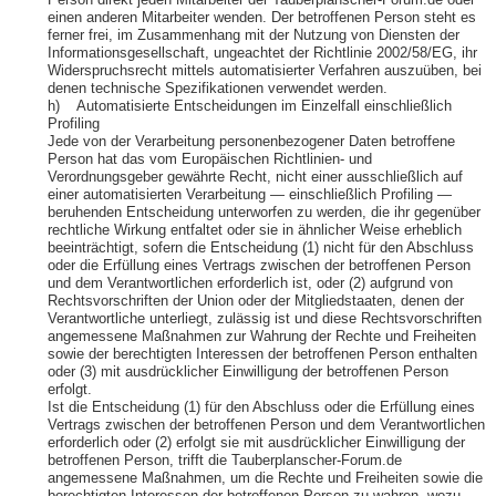
Person direkt jeden Mitarbeiter der Tauberplanscher-Forum.de oder
einen anderen Mitarbeiter wenden. Der betroffenen Person steht es
ferner frei, im Zusammenhang mit der Nutzung von Diensten der
Informationsgesellschaft, ungeachtet der Richtlinie 2002/58/EG, ihr
Widerspruchsrecht mittels automatisierter Verfahren auszuüben, bei
denen technische Spezifikationen verwendet werden.
h) Automatisierte Entscheidungen im Einzelfall einschließlich
Profiling
Jede von der Verarbeitung personenbezogener Daten betroffene
Person hat das vom Europäischen Richtlinien- und
Verordnungsgeber gewährte Recht, nicht einer ausschließlich auf
einer automatisierten Verarbeitung — einschließlich Profiling —
beruhenden Entscheidung unterworfen zu werden, die ihr gegenüber
rechtliche Wirkung entfaltet oder sie in ähnlicher Weise erheblich
beeinträchtigt, sofern die Entscheidung (1) nicht für den Abschluss
oder die Erfüllung eines Vertrags zwischen der betroffenen Person
und dem Verantwortlichen erforderlich ist, oder (2) aufgrund von
Rechtsvorschriften der Union oder der Mitgliedstaaten, denen der
Verantwortliche unterliegt, zulässig ist und diese Rechtsvorschriften
angemessene Maßnahmen zur Wahrung der Rechte und Freiheiten
sowie der berechtigten Interessen der betroffenen Person enthalten
oder (3) mit ausdrücklicher Einwilligung der betroffenen Person
erfolgt.
Ist die Entscheidung (1) für den Abschluss oder die Erfüllung eines
Vertrags zwischen der betroffenen Person und dem Verantwortlichen
erforderlich oder (2) erfolgt sie mit ausdrücklicher Einwilligung der
betroffenen Person, trifft die Tauberplanscher-Forum.de
angemessene Maßnahmen, um die Rechte und Freiheiten sowie die