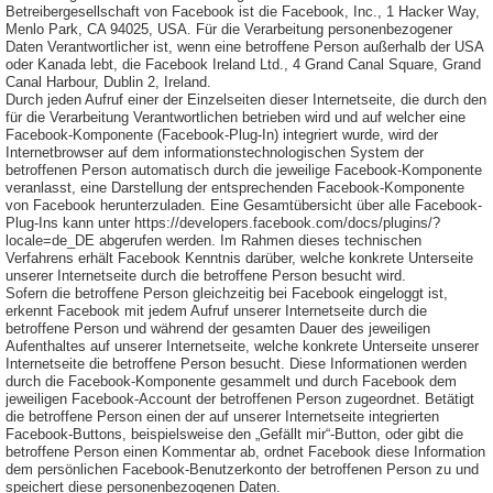
Betreibergesellschaft von Facebook ist die Facebook, Inc., 1 Hacker Way,
Menlo Park, CA 94025, USA. Für die Verarbeitung personenbezogener
Daten Verantwortlicher ist, wenn eine betroffene Person außerhalb der USA
oder Kanada lebt, die Facebook Ireland Ltd., 4 Grand Canal Square, Grand
Canal Harbour, Dublin 2, Ireland.
Durch jeden Aufruf einer der Einzelseiten dieser Internetseite, die durch den
für die Verarbeitung Verantwortlichen betrieben wird und auf welcher eine
Facebook-Komponente (Facebook-Plug-In) integriert wurde, wird der
Internetbrowser auf dem informationstechnologischen System der
betroffenen Person automatisch durch die jeweilige Facebook-Komponente
veranlasst, eine Darstellung der entsprechenden Facebook-Komponente
von Facebook herunterzuladen. Eine Gesamtübersicht über alle Facebook-
Plug-Ins kann unter https://developers.facebook.com/docs/plugins/?
locale=de_DE abgerufen werden. Im Rahmen dieses technischen
Verfahrens erhält Facebook Kenntnis darüber, welche konkrete Unterseite
unserer Internetseite durch die betroffene Person besucht wird.
Sofern die betroffene Person gleichzeitig bei Facebook eingeloggt ist,
erkennt Facebook mit jedem Aufruf unserer Internetseite durch die
betroffene Person und während der gesamten Dauer des jeweiligen
Aufenthaltes auf unserer Internetseite, welche konkrete Unterseite unserer
Internetseite die betroffene Person besucht. Diese Informationen werden
durch die Facebook-Komponente gesammelt und durch Facebook dem
jeweiligen Facebook-Account der betroffenen Person zugeordnet. Betätigt
die betroffene Person einen der auf unserer Internetseite integrierten
Facebook-Buttons, beispielsweise den „Gefällt mir“-Button, oder gibt die
betroffene Person einen Kommentar ab, ordnet Facebook diese Information
dem persönlichen Facebook-Benutzerkonto der betroffenen Person zu und
speichert diese personenbezogenen Daten.