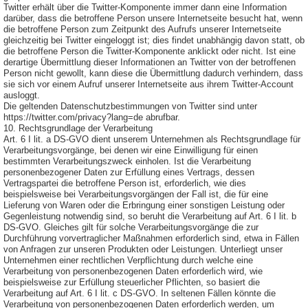
Twitter erhält über die Twitter-Komponente immer dann eine Information
darüber, dass die betroffene Person unsere Internetseite besucht hat, wenn
die betroffene Person zum Zeitpunkt des Aufrufs unserer Internetseite
gleichzeitig bei Twitter eingeloggt ist; dies findet unabhängig davon statt, ob
die betroffene Person die Twitter-Komponente anklickt oder nicht. Ist eine
derartige Übermittlung dieser Informationen an Twitter von der betroffenen
Person nicht gewollt, kann diese die Übermittlung dadurch verhindern, dass
sie sich vor einem Aufruf unserer Internetseite aus ihrem Twitter-Account
ausloggt.
Die geltenden Datenschutzbestimmungen von Twitter sind unter
https://twitter.com/privacy?lang=de abrufbar.
10. Rechtsgrundlage der Verarbeitung
Art. 6 I lit. a DS-GVO dient unserem Unternehmen als Rechtsgrundlage für
Verarbeitungsvorgänge, bei denen wir eine Einwilligung für einen
bestimmten Verarbeitungszweck einholen. Ist die Verarbeitung
personenbezogener Daten zur Erfüllung eines Vertrags, dessen
Vertragspartei die betroffene Person ist, erforderlich, wie dies
beispielsweise bei Verarbeitungsvorgängen der Fall ist, die für eine
Lieferung von Waren oder die Erbringung einer sonstigen Leistung oder
Gegenleistung notwendig sind, so beruht die Verarbeitung auf Art. 6 I lit. b
DS-GVO. Gleiches gilt für solche Verarbeitungsvorgänge die zur
Durchführung vorvertraglicher Maßnahmen erforderlich sind, etwa in Fällen
von Anfragen zur unseren Produkten oder Leistungen. Unterliegt unser
Unternehmen einer rechtlichen Verpflichtung durch welche eine
Verarbeitung von personenbezogenen Daten erforderlich wird, wie
beispielsweise zur Erfüllung steuerlicher Pflichten, so basiert die
Verarbeitung auf Art. 6 I lit. c DS-GVO. In seltenen Fällen könnte die
Verarbeitung von personenbezogenen Daten erforderlich werden, um