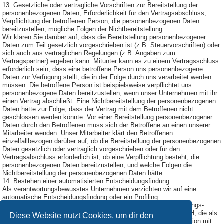
13. Gesetzliche oder vertragliche Vorschriften zur Bereitstellung der
personenbezogenen Daten; Erforderlichkeit für den Vertragsabschluss;
Verpflichtung der betroffenen Person, die personenbezogenen Daten
bereitzustellen; mögliche Folgen der Nichtbereitstellung
Wir klären Sie darüber auf, dass die Bereitstellung personenbezogener
Daten zum Teil gesetzlich vorgeschrieben ist (z.B. Steuervorschriften) oder
sich auch aus vertraglichen Regelungen (z.B. Angaben zum
Vertragspartner) ergeben kann. Mitunter kann es zu einem Vertragsschluss
erforderlich sein, dass eine betroffene Person uns personenbezogene
Daten zur Verfügung stellt, die in der Folge durch uns verarbeitet werden
müssen. Die betroffene Person ist beispielsweise verpflichtet uns
personenbezogene Daten bereitzustellen, wenn unser Unternehmen mit ihr
einen Vertrag abschließt. Eine Nichtbereitstellung der personenbezogenen
Daten hätte zur Folge, dass der Vertrag mit dem Betroffenen nicht
geschlossen werden könnte. Vor einer Bereitstellung personenbezogener
Daten durch den Betroffenen muss sich der Betroffene an einen unserer
Mitarbeiter wenden. Unser Mitarbeiter klärt den Betroffenen
einzelfallbezogen darüber auf, ob die Bereitstellung der personenbezogenen
Daten gesetzlich oder vertraglich vorgeschrieben oder für den
Vertragsabschluss erforderlich ist, ob eine Verpflichtung besteht, die
personenbezogenen Daten bereitzustellen, und welche Folgen die
Nichtbereitstellung der personenbezogenen Daten hätte.
14. Bestehen einer automatisierten Entscheidungsfindung
Als verantwortungsbewusstes Unternehmen verzichten wir auf eine
automatische Entscheidungsfindung oder ein Profiling.
Diese Datenschutzerklärung wurde durch den Datenschutzerklärungs-
Generator der DGD Deutsche Gesellschaft für Datenschutz GmbH, die als
Diese Website nutzt Cookies, um dir den
Externer Datenschutzbeauftragter Passau
tätig ist, in Kooperation mit