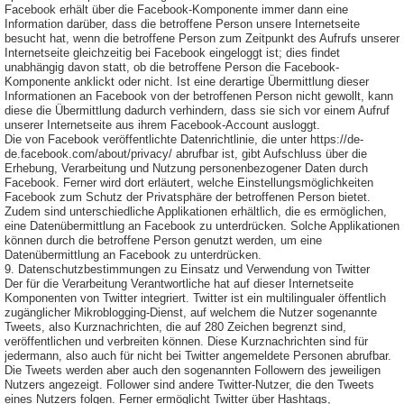
Facebook erhält über die Facebook-Komponente immer dann eine
Information darüber, dass die betroffene Person unsere Internetseite
besucht hat, wenn die betroffene Person zum Zeitpunkt des Aufrufs unserer
Internetseite gleichzeitig bei Facebook eingeloggt ist; dies findet
unabhängig davon statt, ob die betroffene Person die Facebook-
Komponente anklickt oder nicht. Ist eine derartige Übermittlung dieser
Informationen an Facebook von der betroffenen Person nicht gewollt, kann
diese die Übermittlung dadurch verhindern, dass sie sich vor einem Aufruf
unserer Internetseite aus ihrem Facebook-Account ausloggt.
Die von Facebook veröffentlichte Datenrichtlinie, die unter https://de-
de.facebook.com/about/privacy/ abrufbar ist, gibt Aufschluss über die
Erhebung, Verarbeitung und Nutzung personenbezogener Daten durch
Facebook. Ferner wird dort erläutert, welche Einstellungsmöglichkeiten
Facebook zum Schutz der Privatsphäre der betroffenen Person bietet.
Zudem sind unterschiedliche Applikationen erhältlich, die es ermöglichen,
eine Datenübermittlung an Facebook zu unterdrücken. Solche Applikationen
können durch die betroffene Person genutzt werden, um eine
Datenübermittlung an Facebook zu unterdrücken.
9. Datenschutzbestimmungen zu Einsatz und Verwendung von Twitter
Der für die Verarbeitung Verantwortliche hat auf dieser Internetseite
Komponenten von Twitter integriert. Twitter ist ein multilingualer öffentlich
zugänglicher Mikroblogging-Dienst, auf welchem die Nutzer sogenannte
Tweets, also Kurznachrichten, die auf 280 Zeichen begrenzt sind,
veröffentlichen und verbreiten können. Diese Kurznachrichten sind für
jedermann, also auch für nicht bei Twitter angemeldete Personen abrufbar.
Die Tweets werden aber auch den sogenannten Followern des jeweiligen
Nutzers angezeigt. Follower sind andere Twitter-Nutzer, die den Tweets
eines Nutzers folgen. Ferner ermöglicht Twitter über Hashtags,