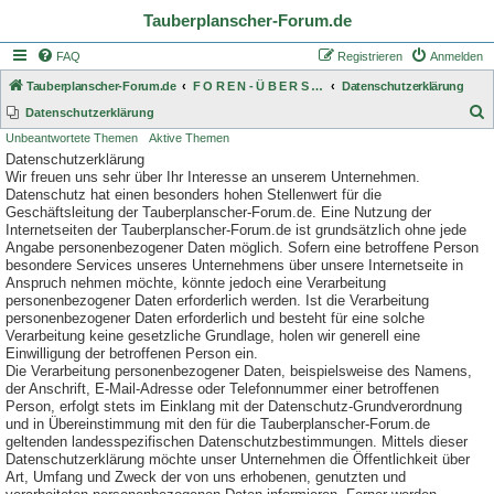
Tauberplanscher-Forum.de
FAQ
Registrieren
Anmelden
Tauberplanscher-Forum.de
F O R E N - Ü B E R S I C H T
Datenschutzerklärung
S
Datenschutzerklärung
Unbeantwortete Themen
Aktive Themen
u
Datenschutzerklärung
c
Wir freuen uns sehr über Ihr Interesse an unserem Unternehmen.
h
Datenschutz hat einen besonders hohen Stellenwert für die
Geschäftsleitung der Tauberplanscher-Forum.de. Eine Nutzung der
e
Internetseiten der Tauberplanscher-Forum.de ist grundsätzlich ohne jede
Angabe personenbezogener Daten möglich. Sofern eine betroffene Person
besondere Services unseres Unternehmens über unsere Internetseite in
Anspruch nehmen möchte, könnte jedoch eine Verarbeitung
personenbezogener Daten erforderlich werden. Ist die Verarbeitung
personenbezogener Daten erforderlich und besteht für eine solche
Verarbeitung keine gesetzliche Grundlage, holen wir generell eine
Einwilligung der betroffenen Person ein.
Die Verarbeitung personenbezogener Daten, beispielsweise des Namens,
der Anschrift, E-Mail-Adresse oder Telefonnummer einer betroffenen
Person, erfolgt stets im Einklang mit der Datenschutz-Grundverordnung
und in Übereinstimmung mit den für die Tauberplanscher-Forum.de
geltenden landesspezifischen Datenschutzbestimmungen. Mittels dieser
Datenschutzerklärung möchte unser Unternehmen die Öffentlichkeit über
Art, Umfang und Zweck der von uns erhobenen, genutzten und