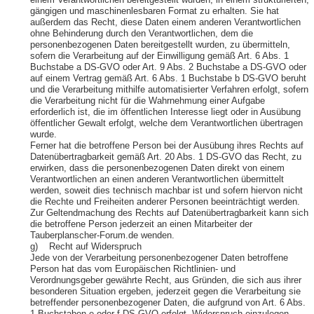
einem Verantwortlichen bereitgestellt wurden, in einem strukturierten,
gängigen und maschinenlesbaren Format zu erhalten. Sie hat
außerdem das Recht, diese Daten einem anderen Verantwortlichen
ohne Behinderung durch den Verantwortlichen, dem die
personenbezogenen Daten bereitgestellt wurden, zu übermitteln,
sofern die Verarbeitung auf der Einwilligung gemäß Art. 6 Abs. 1
Buchstabe a DS-GVO oder Art. 9 Abs. 2 Buchstabe a DS-GVO oder
auf einem Vertrag gemäß Art. 6 Abs. 1 Buchstabe b DS-GVO beruht
und die Verarbeitung mithilfe automatisierter Verfahren erfolgt, sofern
die Verarbeitung nicht für die Wahrnehmung einer Aufgabe
erforderlich ist, die im öffentlichen Interesse liegt oder in Ausübung
öffentlicher Gewalt erfolgt, welche dem Verantwortlichen übertragen
wurde.
Ferner hat die betroffene Person bei der Ausübung ihres Rechts auf
Datenübertragbarkeit gemäß Art. 20 Abs. 1 DS-GVO das Recht, zu
erwirken, dass die personenbezogenen Daten direkt von einem
Verantwortlichen an einen anderen Verantwortlichen übermittelt
werden, soweit dies technisch machbar ist und sofern hiervon nicht
die Rechte und Freiheiten anderer Personen beeinträchtigt werden.
Zur Geltendmachung des Rechts auf Datenübertragbarkeit kann sich
die betroffene Person jederzeit an einen Mitarbeiter der
Tauberplanscher-Forum.de wenden.
g) Recht auf Widerspruch
Jede von der Verarbeitung personenbezogener Daten betroffene
Person hat das vom Europäischen Richtlinien- und
Verordnungsgeber gewährte Recht, aus Gründen, die sich aus ihrer
besonderen Situation ergeben, jederzeit gegen die Verarbeitung sie
betreffender personenbezogener Daten, die aufgrund von Art. 6 Abs.