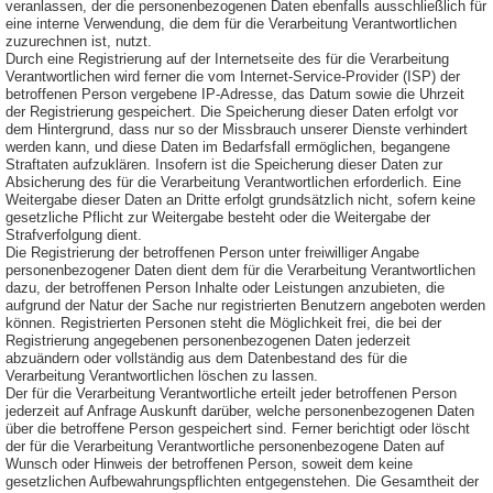
veranlassen, der die personenbezogenen Daten ebenfalls ausschließlich für
eine interne Verwendung, die dem für die Verarbeitung Verantwortlichen
zuzurechnen ist, nutzt.
Durch eine Registrierung auf der Internetseite des für die Verarbeitung
Verantwortlichen wird ferner die vom Internet-Service-Provider (ISP) der
betroffenen Person vergebene IP-Adresse, das Datum sowie die Uhrzeit
der Registrierung gespeichert. Die Speicherung dieser Daten erfolgt vor
dem Hintergrund, dass nur so der Missbrauch unserer Dienste verhindert
werden kann, und diese Daten im Bedarfsfall ermöglichen, begangene
Straftaten aufzuklären. Insofern ist die Speicherung dieser Daten zur
Absicherung des für die Verarbeitung Verantwortlichen erforderlich. Eine
Weitergabe dieser Daten an Dritte erfolgt grundsätzlich nicht, sofern keine
gesetzliche Pflicht zur Weitergabe besteht oder die Weitergabe der
Strafverfolgung dient.
Die Registrierung der betroffenen Person unter freiwilliger Angabe
personenbezogener Daten dient dem für die Verarbeitung Verantwortlichen
dazu, der betroffenen Person Inhalte oder Leistungen anzubieten, die
aufgrund der Natur der Sache nur registrierten Benutzern angeboten werden
können. Registrierten Personen steht die Möglichkeit frei, die bei der
Registrierung angegebenen personenbezogenen Daten jederzeit
abzuändern oder vollständig aus dem Datenbestand des für die
Verarbeitung Verantwortlichen löschen zu lassen.
Der für die Verarbeitung Verantwortliche erteilt jeder betroffenen Person
jederzeit auf Anfrage Auskunft darüber, welche personenbezogenen Daten
über die betroffene Person gespeichert sind. Ferner berichtigt oder löscht
der für die Verarbeitung Verantwortliche personenbezogene Daten auf
Wunsch oder Hinweis der betroffenen Person, soweit dem keine
gesetzlichen Aufbewahrungspflichten entgegenstehen. Die Gesamtheit der