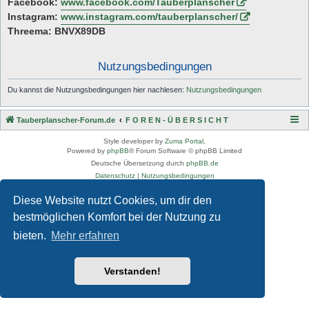
Facebook:
www.facebook.com/Tauberplanscher
Instagram:
www.instagram.com/tauberplanscher/
Threema: BNVX89DB
Nutzungsbedingungen
Du kannst die Nutzungsbedingungen hier nachlesen:
Nutzungsbedingungen
Tauberplanscher-Forum.de
F O R E N - Ü B E R S I C H T
Style developer by
Zuma Portal
,
Powered by
phpBB
® Forum Software © phpBB Limited
Deutsche Übersetzung durch
phpBB.de
Datenschutz
|
Nutzungsbedingungen
Diese Website nutzt Cookies, um dir den
bestmöglichen Komfort bei der Nutzung zu
bieten.
Mehr erfahren
Verstanden!