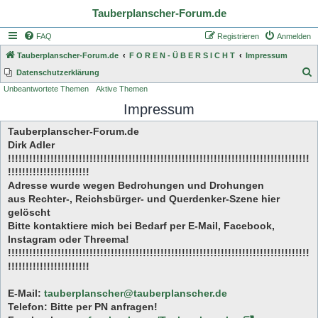
Tauberplanscher-Forum.de
FAQ
Registrieren
Anmelden
Tauberplanscher-Forum.de
F O R E N - Ü B E R S I C H T
Impressum
S
Datenschutzerklärung
Unbeantwortete Themen
Aktive Themen
u
Impressum
c
h
Tauberplanscher-Forum.de
e
Dirk Adler
!!!!!!!!!!!!!!!!!!!!!!!!!!!!!!!!!!!!!!!!!!!!!!!!!!!!!!!!!!!!!!!!!!!!!!!!!!!!!!!!!!!!!
!!!!!!!!!!!!!!!!!!!!!!!
Adresse wurde wegen Bedrohungen und Drohungen
aus Rechter-, Reichsbürger- und Querdenker-Szene hier
gelöscht
Bitte kontaktiere mich bei Bedarf per E-Mail, Facebook,
Instagram oder Threema!
!!!!!!!!!!!!!!!!!!!!!!!!!!!!!!!!!!!!!!!!!!!!!!!!!!!!!!!!!!!!!!!!!!!!!!!!!!!!!!!!!!!!!
!!!!!!!!!!!!!!!!!!!!!!!
E-Mail:
tauberplanscher@tauberplanscher.de
Telefon: Bitte per PN anfragen!