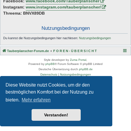
Facebook:
www.facebook.com/Tauberplanscher
Instagram:
www.instagram.com/tauberplanscher/
Threema: BNVX89DB
Nutzungsbedingungen
Du kannst die Nutzungsbedingungen hier nachlesen:
Nutzungsbedingungen
Tauberplanscher-Forum.de
F O R E N - Ü B E R S I C H T
Style developer by
Zuma Portal
,
Powered by
phpBB
® Forum Software © phpBB Limited
Deutsche Übersetzung durch
phpBB.de
Datenschutz
|
Nutzungsbedingungen
Diese Website nutzt Cookies, um dir den
bestmöglichen Komfort bei der Nutzung zu
bieten.
Mehr erfahren
Verstanden!