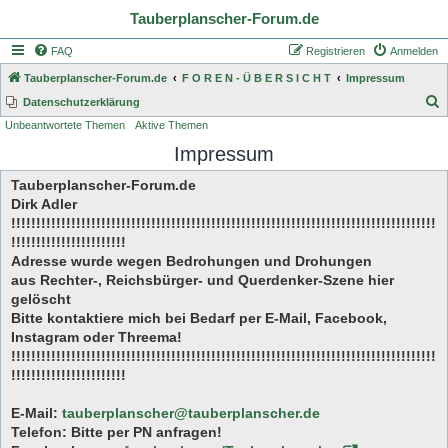
Tauberplanscher-Forum.de
FAQ
Registrieren
Anmelden
Tauberplanscher-Forum.de
F O R E N - Ü B E R S I C H T
Impressum
S
Datenschutzerklärung
Unbeantwortete Themen
Aktive Themen
u
Impressum
c
h
Tauberplanscher-Forum.de
e
Dirk Adler
!!!!!!!!!!!!!!!!!!!!!!!!!!!!!!!!!!!!!!!!!!!!!!!!!!!!!!!!!!!!!!!!!!!!!!!!!!!!!!!!!!!!!
!!!!!!!!!!!!!!!!!!!!!!!
Adresse wurde wegen Bedrohungen und Drohungen
aus Rechter-, Reichsbürger- und Querdenker-Szene hier
gelöscht
Bitte kontaktiere mich bei Bedarf per E-Mail, Facebook,
Instagram oder Threema!
!!!!!!!!!!!!!!!!!!!!!!!!!!!!!!!!!!!!!!!!!!!!!!!!!!!!!!!!!!!!!!!!!!!!!!!!!!!!!!!!!!!!!
!!!!!!!!!!!!!!!!!!!!!!!
E-Mail:
tauberplanscher@tauberplanscher.de
Telefon: Bitte per PN anfragen!