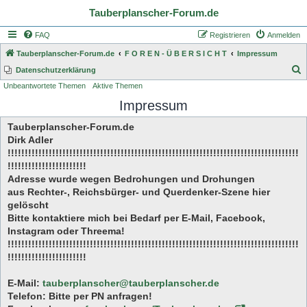
Tauberplanscher-Forum.de
FAQ
Registrieren
Anmelden
Tauberplanscher-Forum.de
F O R E N - Ü B E R S I C H T
Impressum
S
Datenschutzerklärung
Unbeantwortete Themen
Aktive Themen
u
Impressum
c
h
Tauberplanscher-Forum.de
e
Dirk Adler
!!!!!!!!!!!!!!!!!!!!!!!!!!!!!!!!!!!!!!!!!!!!!!!!!!!!!!!!!!!!!!!!!!!!!!!!!!!!!!!!!!!!!
!!!!!!!!!!!!!!!!!!!!!!!
Adresse wurde wegen Bedrohungen und Drohungen
aus Rechter-, Reichsbürger- und Querdenker-Szene hier
gelöscht
Bitte kontaktiere mich bei Bedarf per E-Mail, Facebook,
Instagram oder Threema!
!!!!!!!!!!!!!!!!!!!!!!!!!!!!!!!!!!!!!!!!!!!!!!!!!!!!!!!!!!!!!!!!!!!!!!!!!!!!!!!!!!!!!
!!!!!!!!!!!!!!!!!!!!!!!
E-Mail:
tauberplanscher@tauberplanscher.de
Telefon: Bitte per PN anfragen!