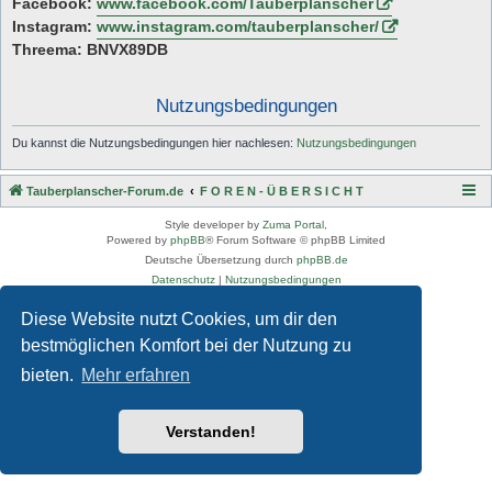
Facebook:
www.facebook.com/Tauberplanscher
Instagram:
www.instagram.com/tauberplanscher/
Threema: BNVX89DB
Nutzungsbedingungen
Du kannst die Nutzungsbedingungen hier nachlesen:
Nutzungsbedingungen
Tauberplanscher-Forum.de
F O R E N - Ü B E R S I C H T
Style developer by
Zuma Portal
,
Powered by
phpBB
® Forum Software © phpBB Limited
Deutsche Übersetzung durch
phpBB.de
Datenschutz
|
Nutzungsbedingungen
Diese Website nutzt Cookies, um dir den
bestmöglichen Komfort bei der Nutzung zu
bieten.
Mehr erfahren
Verstanden!