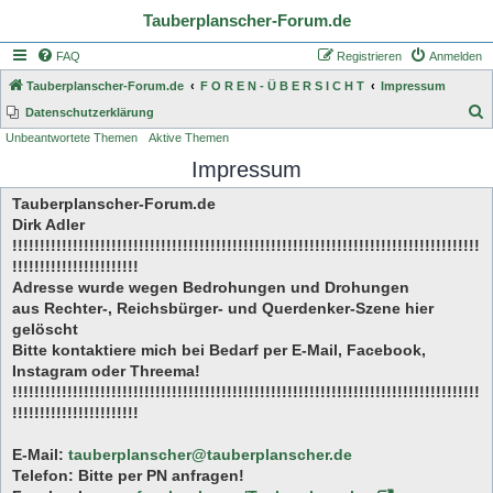
Tauberplanscher-Forum.de
FAQ
Registrieren
Anmelden
Tauberplanscher-Forum.de
F O R E N - Ü B E R S I C H T
Impressum
S
Datenschutzerklärung
Unbeantwortete Themen
Aktive Themen
u
Impressum
c
h
Tauberplanscher-Forum.de
e
Dirk Adler
!!!!!!!!!!!!!!!!!!!!!!!!!!!!!!!!!!!!!!!!!!!!!!!!!!!!!!!!!!!!!!!!!!!!!!!!!!!!!!!!!!!!!
!!!!!!!!!!!!!!!!!!!!!!!
Adresse wurde wegen Bedrohungen und Drohungen
aus Rechter-, Reichsbürger- und Querdenker-Szene hier
gelöscht
Bitte kontaktiere mich bei Bedarf per E-Mail, Facebook,
Instagram oder Threema!
!!!!!!!!!!!!!!!!!!!!!!!!!!!!!!!!!!!!!!!!!!!!!!!!!!!!!!!!!!!!!!!!!!!!!!!!!!!!!!!!!!!!!
!!!!!!!!!!!!!!!!!!!!!!!
E-Mail:
tauberplanscher@tauberplanscher.de
Telefon: Bitte per PN anfragen!