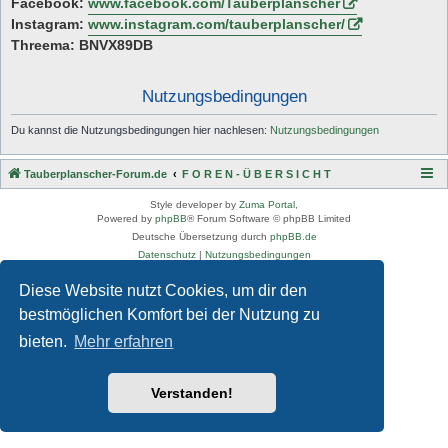
Facebook:
www.facebook.com/Tauberplanscher
Instagram:
www.instagram.com/tauberplanscher/
Threema: BNVX89DB
Nutzungsbedingungen
Du kannst die Nutzungsbedingungen hier nachlesen:
Nutzungsbedingungen
Tauberplanscher-Forum.de
F O R E N - Ü B E R S I C H T
Style developer by
Zuma Portal
,
Powered by
phpBB
® Forum Software © phpBB Limited
Deutsche Übersetzung durch
phpBB.de
Datenschutz
|
Nutzungsbedingungen
Diese Website nutzt Cookies, um dir den
bestmöglichen Komfort bei der Nutzung zu
bieten.
Mehr erfahren
Verstanden!