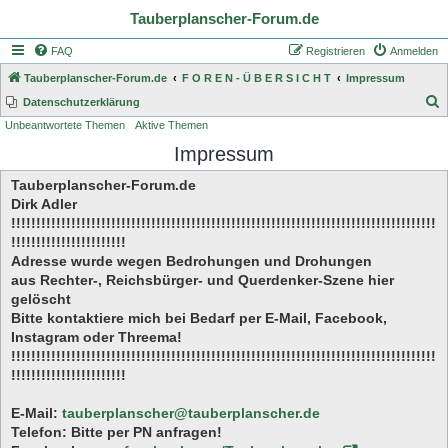
Tauberplanscher-Forum.de
FAQ
Registrieren
Anmelden
Tauberplanscher-Forum.de
F O R E N - Ü B E R S I C H T
Impressum
S
Datenschutzerklärung
Unbeantwortete Themen
Aktive Themen
u
Impressum
c
h
Tauberplanscher-Forum.de
e
Dirk Adler
!!!!!!!!!!!!!!!!!!!!!!!!!!!!!!!!!!!!!!!!!!!!!!!!!!!!!!!!!!!!!!!!!!!!!!!!!!!!!!!!!!!!!
!!!!!!!!!!!!!!!!!!!!!!!
Adresse wurde wegen Bedrohungen und Drohungen
aus Rechter-, Reichsbürger- und Querdenker-Szene hier
gelöscht
Bitte kontaktiere mich bei Bedarf per E-Mail, Facebook,
Instagram oder Threema!
!!!!!!!!!!!!!!!!!!!!!!!!!!!!!!!!!!!!!!!!!!!!!!!!!!!!!!!!!!!!!!!!!!!!!!!!!!!!!!!!!!!!!
!!!!!!!!!!!!!!!!!!!!!!!
E-Mail:
tauberplanscher@tauberplanscher.de
Telefon: Bitte per PN anfragen!