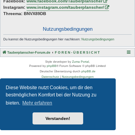
Facebook:
www.facebook.com/Tauberplanscher
Instagram:
www.instagram.com/tauberplanscher/
Threema: BNVX89DB
Nutzungsbedingungen
Du kannst die Nutzungsbedingungen hier nachlesen:
Nutzungsbedingungen
Tauberplanscher-Forum.de
F O R E N - Ü B E R S I C H T
Style developer by
Zuma Portal
,
Powered by
phpBB
® Forum Software © phpBB Limited
Deutsche Übersetzung durch
phpBB.de
Datenschutz
|
Nutzungsbedingungen
Diese Website nutzt Cookies, um dir den
bestmöglichen Komfort bei der Nutzung zu
bieten.
Mehr erfahren
Verstanden!