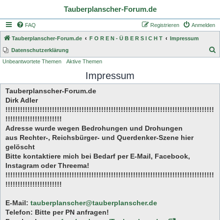
Tauberplanscher-Forum.de
FAQ
Registrieren
Anmelden
Tauberplanscher-Forum.de
F O R E N - Ü B E R S I C H T
Impressum
S
Datenschutzerklärung
Unbeantwortete Themen
Aktive Themen
u
Impressum
c
h
Tauberplanscher-Forum.de
e
Dirk Adler
!!!!!!!!!!!!!!!!!!!!!!!!!!!!!!!!!!!!!!!!!!!!!!!!!!!!!!!!!!!!!!!!!!!!!!!!!!!!!!!!!!!!!
!!!!!!!!!!!!!!!!!!!!!!!
Adresse wurde wegen Bedrohungen und Drohungen
aus Rechter-, Reichsbürger- und Querdenker-Szene hier
gelöscht
Bitte kontaktiere mich bei Bedarf per E-Mail, Facebook,
Instagram oder Threema!
!!!!!!!!!!!!!!!!!!!!!!!!!!!!!!!!!!!!!!!!!!!!!!!!!!!!!!!!!!!!!!!!!!!!!!!!!!!!!!!!!!!!!
!!!!!!!!!!!!!!!!!!!!!!!
E-Mail:
tauberplanscher@tauberplanscher.de
Telefon: Bitte per PN anfragen!