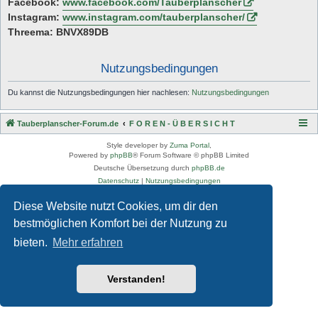
Facebook:
www.facebook.com/Tauberplanscher
Instagram:
www.instagram.com/tauberplanscher/
Threema: BNVX89DB
Nutzungsbedingungen
Du kannst die Nutzungsbedingungen hier nachlesen:
Nutzungsbedingungen
Tauberplanscher-Forum.de
F O R E N - Ü B E R S I C H T
Style developer by
Zuma Portal
,
Powered by
phpBB
® Forum Software © phpBB Limited
Deutsche Übersetzung durch
phpBB.de
Datenschutz
|
Nutzungsbedingungen
Diese Website nutzt Cookies, um dir den
bestmöglichen Komfort bei der Nutzung zu
bieten.
Mehr erfahren
Verstanden!