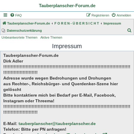
Tauberplanscher-Forum.de
FAQ
Registrieren
Anmelden
Tauberplanscher-Forum.de
F O R E N - Ü B E R S I C H T
Impressum
S
Datenschutzerklärung
Unbeantwortete Themen
Aktive Themen
u
Impressum
c
h
Tauberplanscher-Forum.de
e
Dirk Adler
!!!!!!!!!!!!!!!!!!!!!!!!!!!!!!!!!!!!!!!!!!!!!!!!!!!!!!!!!!!!!!!!!!!!!!!!!!!!!!!!!!!!!
!!!!!!!!!!!!!!!!!!!!!!!
Adresse wurde wegen Bedrohungen und Drohungen
aus Rechter-, Reichsbürger- und Querdenker-Szene hier
gelöscht
Bitte kontaktiere mich bei Bedarf per E-Mail, Facebook,
Instagram oder Threema!
!!!!!!!!!!!!!!!!!!!!!!!!!!!!!!!!!!!!!!!!!!!!!!!!!!!!!!!!!!!!!!!!!!!!!!!!!!!!!!!!!!!!!
!!!!!!!!!!!!!!!!!!!!!!!
E-Mail:
tauberplanscher@tauberplanscher.de
Telefon: Bitte per PN anfragen!