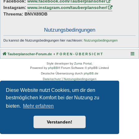
Facebook:
www.facebook.com/Tauberplanscher
Instagram:
www.instagram.com/tauberplanscher/
Threema: BNVX89DB
Nutzungsbedingungen
Du kannst die Nutzungsbedingungen hier nachlesen:
Nutzungsbedingungen
Tauberplanscher-Forum.de
F O R E N - Ü B E R S I C H T
Style developer by
Zuma Portal
,
Powered by
phpBB
® Forum Software © phpBB Limited
Deutsche Übersetzung durch
phpBB.de
Datenschutz
|
Nutzungsbedingungen
Diese Website nutzt Cookies, um dir den
bestmöglichen Komfort bei der Nutzung zu
bieten.
Mehr erfahren
Verstanden!