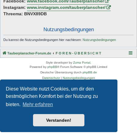
Facebook:
www.facebook.com/Tauberplanscher
Instagram:
www.instagram.com/tauberplanscher/
Threema: BNVX89DB
Nutzungsbedingungen
Du kannst die Nutzungsbedingungen hier nachlesen:
Nutzungsbedingungen
Tauberplanscher-Forum.de
F O R E N - Ü B E R S I C H T
Style developer by
Zuma Portal
,
Powered by
phpBB
® Forum Software © phpBB Limited
Deutsche Übersetzung durch
phpBB.de
Datenschutz
|
Nutzungsbedingungen
Diese Website nutzt Cookies, um dir den
bestmöglichen Komfort bei der Nutzung zu
bieten.
Mehr erfahren
Verstanden!