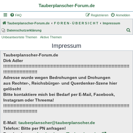
Tauberplanscher-Forum.de
FAQ
Registrieren
Anmelden
Tauberplanscher-Forum.de
F O R E N - Ü B E R S I C H T
Impressum
S
Datenschutzerklärung
Unbeantwortete Themen
Aktive Themen
u
Impressum
c
h
Tauberplanscher-Forum.de
e
Dirk Adler
!!!!!!!!!!!!!!!!!!!!!!!!!!!!!!!!!!!!!!!!!!!!!!!!!!!!!!!!!!!!!!!!!!!!!!!!!!!!!!!!!!!!!
!!!!!!!!!!!!!!!!!!!!!!!
Adresse wurde wegen Bedrohungen und Drohungen
aus Rechter-, Reichsbürger- und Querdenker-Szene hier
gelöscht
Bitte kontaktiere mich bei Bedarf per E-Mail, Facebook,
Instagram oder Threema!
!!!!!!!!!!!!!!!!!!!!!!!!!!!!!!!!!!!!!!!!!!!!!!!!!!!!!!!!!!!!!!!!!!!!!!!!!!!!!!!!!!!!!
!!!!!!!!!!!!!!!!!!!!!!!
E-Mail:
tauberplanscher@tauberplanscher.de
Telefon: Bitte per PN anfragen!