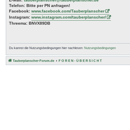
E-Mail:
tauberplanscher@tauberplanscher.de
Telefon: Bitte per PN anfragen!
Facebook:
www.facebook.com/Tauberplanscher
Instagram:
www.instagram.com/tauberplanscher/
Threema: BNVX89DB
Du kannst die Nutzungsbedingungen hier nachlesen:
Nutzungsbedingungen
Tauberplanscher-Forum.de
F O R E N - Ü B E R S I C H T