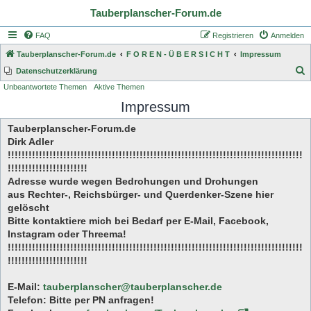
Tauberplanscher-Forum.de
FAQ
Registrieren
Anmelden
Tauberplanscher-Forum.de
F O R E N - Ü B E R S I C H T
Impressum
S
Datenschutzerklärung
Unbeantwortete Themen
Aktive Themen
u
Impressum
c
h
Tauberplanscher-Forum.de
e
Dirk Adler
!!!!!!!!!!!!!!!!!!!!!!!!!!!!!!!!!!!!!!!!!!!!!!!!!!!!!!!!!!!!!!!!!!!!!!!!!!!!!!!!!!!!!
!!!!!!!!!!!!!!!!!!!!!!!
Adresse wurde wegen Bedrohungen und Drohungen
aus Rechter-, Reichsbürger- und Querdenker-Szene hier
gelöscht
Bitte kontaktiere mich bei Bedarf per E-Mail, Facebook,
Instagram oder Threema!
!!!!!!!!!!!!!!!!!!!!!!!!!!!!!!!!!!!!!!!!!!!!!!!!!!!!!!!!!!!!!!!!!!!!!!!!!!!!!!!!!!!!!
!!!!!!!!!!!!!!!!!!!!!!!
E-Mail:
tauberplanscher@tauberplanscher.de
Telefon: Bitte per PN anfragen!