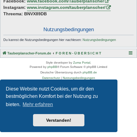
Facebook:
www.facebook.com/Tauberplanscher
Instagram:
www.instagram.com/tauberplanscher/
Threema: BNVX89DB
Nutzungsbedingungen
Du kannst die Nutzungsbedingungen hier nachlesen:
Nutzungsbedingungen
Tauberplanscher-Forum.de
F O R E N - Ü B E R S I C H T
Style developer by
Zuma Portal
,
Powered by
phpBB
® Forum Software © phpBB Limited
Deutsche Übersetzung durch
phpBB.de
Datenschutz
|
Nutzungsbedingungen
Diese Website nutzt Cookies, um dir den
bestmöglichen Komfort bei der Nutzung zu
bieten.
Mehr erfahren
Verstanden!