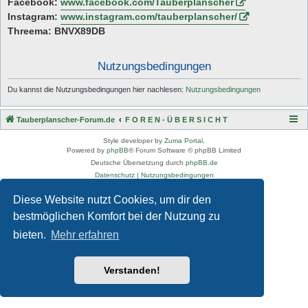
Facebook:
www.facebook.com/Tauberplanscher
Instagram:
www.instagram.com/tauberplanscher/
Threema: BNVX89DB
Nutzungsbedingungen
Du kannst die Nutzungsbedingungen hier nachlesen:
Nutzungsbedingungen
Tauberplanscher-Forum.de
F O R E N - Ü B E R S I C H T
Style developer by
Zuma Portal
,
Powered by
phpBB
® Forum Software © phpBB Limited
Deutsche Übersetzung durch
phpBB.de
Datenschutz
|
Nutzungsbedingungen
Diese Website nutzt Cookies, um dir den
bestmöglichen Komfort bei der Nutzung zu
bieten.
Mehr erfahren
Verstanden!