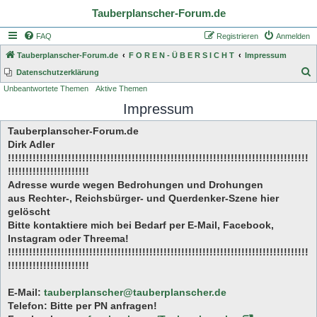
Tauberplanscher-Forum.de
FAQ
Registrieren
Anmelden
Tauberplanscher-Forum.de
F O R E N - Ü B E R S I C H T
Impressum
S
Datenschutzerklärung
Unbeantwortete Themen
Aktive Themen
u
Impressum
c
h
Tauberplanscher-Forum.de
e
Dirk Adler
!!!!!!!!!!!!!!!!!!!!!!!!!!!!!!!!!!!!!!!!!!!!!!!!!!!!!!!!!!!!!!!!!!!!!!!!!!!!!!!!!!!!!
!!!!!!!!!!!!!!!!!!!!!!!
Adresse wurde wegen Bedrohungen und Drohungen
aus Rechter-, Reichsbürger- und Querdenker-Szene hier
gelöscht
Bitte kontaktiere mich bei Bedarf per E-Mail, Facebook,
Instagram oder Threema!
!!!!!!!!!!!!!!!!!!!!!!!!!!!!!!!!!!!!!!!!!!!!!!!!!!!!!!!!!!!!!!!!!!!!!!!!!!!!!!!!!!!!!
!!!!!!!!!!!!!!!!!!!!!!!
E-Mail:
tauberplanscher@tauberplanscher.de
Telefon: Bitte per PN anfragen!