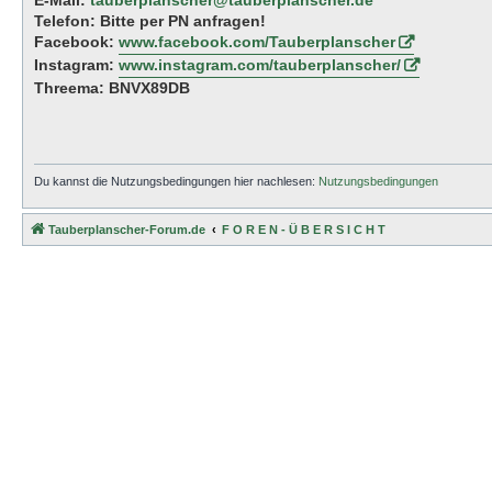
E-Mail:
tauberplanscher@tauberplanscher.de
Telefon: Bitte per PN anfragen!
Facebook:
www.facebook.com/Tauberplanscher
Instagram:
www.instagram.com/tauberplanscher/
Threema: BNVX89DB
Du kannst die Nutzungsbedingungen hier nachlesen:
Nutzungsbedingungen
Tauberplanscher-Forum.de
F O R E N - Ü B E R S I C H T