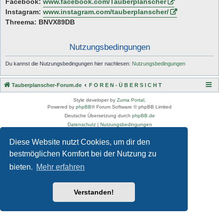
Facebook:
www.facebook.com/Tauberplanscher
Instagram:
www.instagram.com/tauberplanscher/
Threema: BNVX89DB
Nutzungsbedingungen
Du kannst die Nutzungsbedingungen hier nachlesen:
Nutzungsbedingungen
Tauberplanscher-Forum.de
F O R E N - Ü B E R S I C H T
Style developer by
Zuma Portal
,
Powered by
phpBB
® Forum Software © phpBB Limited
Deutsche Übersetzung durch
phpBB.de
Datenschutz
|
Nutzungsbedingungen
Diese Website nutzt Cookies, um dir den
bestmöglichen Komfort bei der Nutzung zu
bieten.
Mehr erfahren
Verstanden!