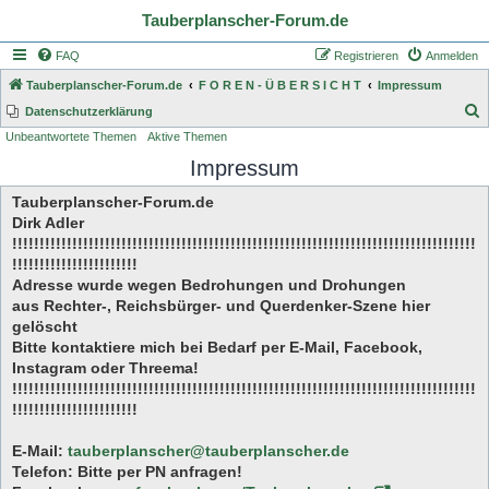
Tauberplanscher-Forum.de
FAQ
Registrieren
Anmelden
Tauberplanscher-Forum.de
F O R E N - Ü B E R S I C H T
Impressum
S
Datenschutzerklärung
Unbeantwortete Themen
Aktive Themen
u
Impressum
c
h
Tauberplanscher-Forum.de
e
Dirk Adler
!!!!!!!!!!!!!!!!!!!!!!!!!!!!!!!!!!!!!!!!!!!!!!!!!!!!!!!!!!!!!!!!!!!!!!!!!!!!!!!!!!!!!
!!!!!!!!!!!!!!!!!!!!!!!
Adresse wurde wegen Bedrohungen und Drohungen
aus Rechter-, Reichsbürger- und Querdenker-Szene hier
gelöscht
Bitte kontaktiere mich bei Bedarf per E-Mail, Facebook,
Instagram oder Threema!
!!!!!!!!!!!!!!!!!!!!!!!!!!!!!!!!!!!!!!!!!!!!!!!!!!!!!!!!!!!!!!!!!!!!!!!!!!!!!!!!!!!!!
!!!!!!!!!!!!!!!!!!!!!!!
E-Mail:
tauberplanscher@tauberplanscher.de
Telefon: Bitte per PN anfragen!