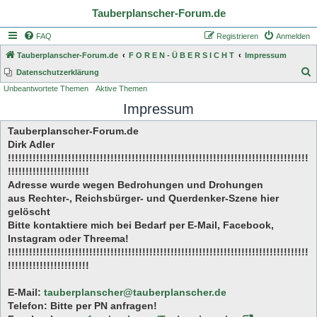
Tauberplanscher-Forum.de
FAQ
Registrieren
Anmelden
Tauberplanscher-Forum.de
F O R E N - Ü B E R S I C H T
Impressum
S
Datenschutzerklärung
Unbeantwortete Themen
Aktive Themen
u
Impressum
c
h
Tauberplanscher-Forum.de
e
Dirk Adler
!!!!!!!!!!!!!!!!!!!!!!!!!!!!!!!!!!!!!!!!!!!!!!!!!!!!!!!!!!!!!!!!!!!!!!!!!!!!!!!!!!!!!
!!!!!!!!!!!!!!!!!!!!!!!
Adresse wurde wegen Bedrohungen und Drohungen
aus Rechter-, Reichsbürger- und Querdenker-Szene hier
gelöscht
Bitte kontaktiere mich bei Bedarf per E-Mail, Facebook,
Instagram oder Threema!
!!!!!!!!!!!!!!!!!!!!!!!!!!!!!!!!!!!!!!!!!!!!!!!!!!!!!!!!!!!!!!!!!!!!!!!!!!!!!!!!!!!!!
!!!!!!!!!!!!!!!!!!!!!!!
E-Mail:
tauberplanscher@tauberplanscher.de
Telefon: Bitte per PN anfragen!