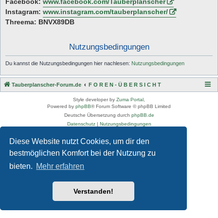
Facebook:
www.facebook.com/Tauberplanscher
Instagram:
www.instagram.com/tauberplanscher/
Threema: BNVX89DB
Nutzungsbedingungen
Du kannst die Nutzungsbedingungen hier nachlesen:
Nutzungsbedingungen
Tauberplanscher-Forum.de
F O R E N - Ü B E R S I C H T
Style developer by
Zuma Portal
,
Powered by
phpBB
® Forum Software © phpBB Limited
Deutsche Übersetzung durch
phpBB.de
Datenschutz
|
Nutzungsbedingungen
Diese Website nutzt Cookies, um dir den
bestmöglichen Komfort bei der Nutzung zu
bieten.
Mehr erfahren
Verstanden!