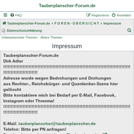
Tauberplanscher-Forum.de
FAQ
Registrieren
Anmelden
Tauberplanscher-Forum.de
F O R E N - Ü B E R S I C H T
Impressum
S
Datenschutzerklärung
Unbeantwortete Themen
Aktive Themen
u
Impressum
c
h
Tauberplanscher-Forum.de
e
Dirk Adler
!!!!!!!!!!!!!!!!!!!!!!!!!!!!!!!!!!!!!!!!!!!!!!!!!!!!!!!!!!!!!!!!!!!!!!!!!!!!!!!!!!!!!
!!!!!!!!!!!!!!!!!!!!!!!
Adresse wurde wegen Bedrohungen und Drohungen
aus Rechter-, Reichsbürger- und Querdenker-Szene hier
gelöscht
Bitte kontaktiere mich bei Bedarf per E-Mail, Facebook,
Instagram oder Threema!
!!!!!!!!!!!!!!!!!!!!!!!!!!!!!!!!!!!!!!!!!!!!!!!!!!!!!!!!!!!!!!!!!!!!!!!!!!!!!!!!!!!!!
!!!!!!!!!!!!!!!!!!!!!!!
E-Mail:
tauberplanscher@tauberplanscher.de
Telefon: Bitte per PN anfragen!