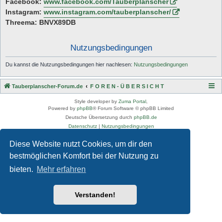
Facebook:
www.facebook.com/Tauberplanscher
Instagram:
www.instagram.com/tauberplanscher/
Threema: BNVX89DB
Nutzungsbedingungen
Du kannst die Nutzungsbedingungen hier nachlesen:
Nutzungsbedingungen
Tauberplanscher-Forum.de
F O R E N - Ü B E R S I C H T
Style developer by
Zuma Portal
,
Powered by
phpBB
® Forum Software © phpBB Limited
Deutsche Übersetzung durch
phpBB.de
Datenschutz
|
Nutzungsbedingungen
Diese Website nutzt Cookies, um dir den
bestmöglichen Komfort bei der Nutzung zu
bieten.
Mehr erfahren
Verstanden!