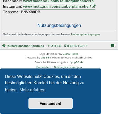
Facebook:
www.facebook.com/Tauberplanscher
Instagram:
www.instagram.com/tauberplanscher/
Threema: BNVX89DB
Nutzungsbedingungen
Du kannst die Nutzungsbedingungen hier nachlesen:
Nutzungsbedingungen
Tauberplanscher-Forum.de
F O R E N - Ü B E R S I C H T
Style developer by
Zuma Portal
,
Powered by
phpBB
® Forum Software © phpBB Limited
Deutsche Übersetzung durch
phpBB.de
Datenschutz
|
Nutzungsbedingungen
Diese Website nutzt Cookies, um dir den
bestmöglichen Komfort bei der Nutzung zu
bieten.
Mehr erfahren
Verstanden!