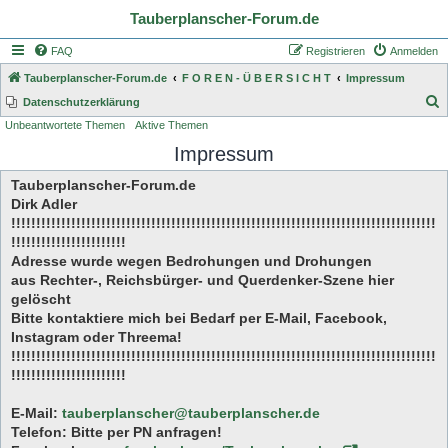
Tauberplanscher-Forum.de
FAQ
Registrieren
Anmelden
Tauberplanscher-Forum.de
F O R E N - Ü B E R S I C H T
Impressum
S
Datenschutzerklärung
Unbeantwortete Themen
Aktive Themen
u
Impressum
c
h
Tauberplanscher-Forum.de
e
Dirk Adler
!!!!!!!!!!!!!!!!!!!!!!!!!!!!!!!!!!!!!!!!!!!!!!!!!!!!!!!!!!!!!!!!!!!!!!!!!!!!!!!!!!!!!
!!!!!!!!!!!!!!!!!!!!!!!
Adresse wurde wegen Bedrohungen und Drohungen
aus Rechter-, Reichsbürger- und Querdenker-Szene hier
gelöscht
Bitte kontaktiere mich bei Bedarf per E-Mail, Facebook,
Instagram oder Threema!
!!!!!!!!!!!!!!!!!!!!!!!!!!!!!!!!!!!!!!!!!!!!!!!!!!!!!!!!!!!!!!!!!!!!!!!!!!!!!!!!!!!!!
!!!!!!!!!!!!!!!!!!!!!!!
E-Mail:
tauberplanscher@tauberplanscher.de
Telefon: Bitte per PN anfragen!