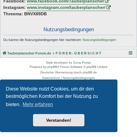
Facebook:
www.facebook.com/Tauberplanscher
Instagram:
www.instagram.com/tauberplanscher/
Threema: BNVX89DB
Nutzungsbedingungen
Du kannst die Nutzungsbedingungen hier nachlesen:
Nutzungsbedingungen
Tauberplanscher-Forum.de
F O R E N - Ü B E R S I C H T
Style developer by
Zuma Portal
,
Powered by
phpBB
® Forum Software © phpBB Limited
Deutsche Übersetzung durch
phpBB.de
Datenschutz
|
Nutzungsbedingungen
Diese Website nutzt Cookies, um dir den
bestmöglichen Komfort bei der Nutzung zu
bieten.
Mehr erfahren
Verstanden!