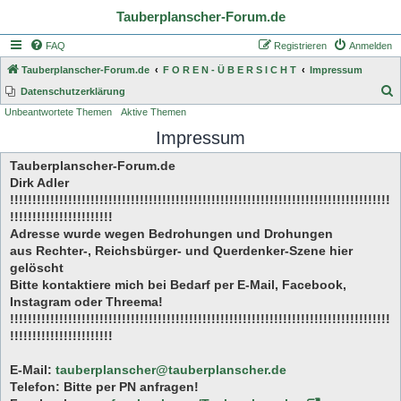
Tauberplanscher-Forum.de
FAQ
Registrieren
Anmelden
Tauberplanscher-Forum.de
F O R E N - Ü B E R S I C H T
Impressum
S
Datenschutzerklärung
Unbeantwortete Themen
Aktive Themen
u
Impressum
c
h
Tauberplanscher-Forum.de
e
Dirk Adler
!!!!!!!!!!!!!!!!!!!!!!!!!!!!!!!!!!!!!!!!!!!!!!!!!!!!!!!!!!!!!!!!!!!!!!!!!!!!!!!!!!!!!
!!!!!!!!!!!!!!!!!!!!!!!
Adresse wurde wegen Bedrohungen und Drohungen
aus Rechter-, Reichsbürger- und Querdenker-Szene hier
gelöscht
Bitte kontaktiere mich bei Bedarf per E-Mail, Facebook,
Instagram oder Threema!
!!!!!!!!!!!!!!!!!!!!!!!!!!!!!!!!!!!!!!!!!!!!!!!!!!!!!!!!!!!!!!!!!!!!!!!!!!!!!!!!!!!!!
!!!!!!!!!!!!!!!!!!!!!!!
E-Mail:
tauberplanscher@tauberplanscher.de
Telefon: Bitte per PN anfragen!