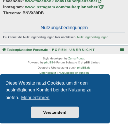
Facebook:
www.facebook.com/Tauberplanscher
Instagram:
www.instagram.com/tauberplanscher/
Threema: BNVX89DB
Nutzungsbedingungen
Du kannst die Nutzungsbedingungen hier nachlesen:
Nutzungsbedingungen
Tauberplanscher-Forum.de
F O R E N - Ü B E R S I C H T
Style developer by
Zuma Portal
,
Powered by
phpBB
® Forum Software © phpBB Limited
Deutsche Übersetzung durch
phpBB.de
Datenschutz
|
Nutzungsbedingungen
Diese Website nutzt Cookies, um dir den
bestmöglichen Komfort bei der Nutzung zu
bieten.
Mehr erfahren
Verstanden!