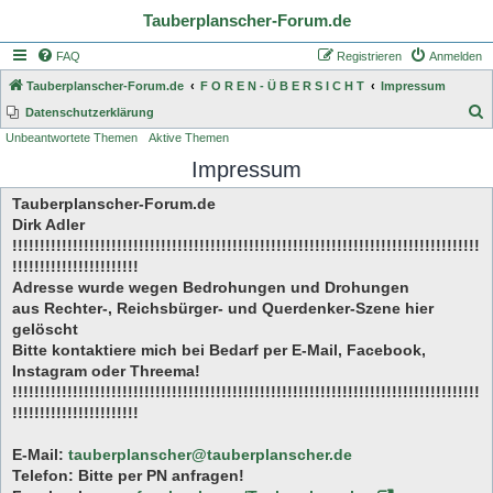
Tauberplanscher-Forum.de
FAQ
Registrieren
Anmelden
Tauberplanscher-Forum.de
F O R E N - Ü B E R S I C H T
Impressum
S
Datenschutzerklärung
Unbeantwortete Themen
Aktive Themen
u
Impressum
c
h
Tauberplanscher-Forum.de
e
Dirk Adler
!!!!!!!!!!!!!!!!!!!!!!!!!!!!!!!!!!!!!!!!!!!!!!!!!!!!!!!!!!!!!!!!!!!!!!!!!!!!!!!!!!!!!
!!!!!!!!!!!!!!!!!!!!!!!
Adresse wurde wegen Bedrohungen und Drohungen
aus Rechter-, Reichsbürger- und Querdenker-Szene hier
gelöscht
Bitte kontaktiere mich bei Bedarf per E-Mail, Facebook,
Instagram oder Threema!
!!!!!!!!!!!!!!!!!!!!!!!!!!!!!!!!!!!!!!!!!!!!!!!!!!!!!!!!!!!!!!!!!!!!!!!!!!!!!!!!!!!!!
!!!!!!!!!!!!!!!!!!!!!!!
E-Mail:
tauberplanscher@tauberplanscher.de
Telefon: Bitte per PN anfragen!