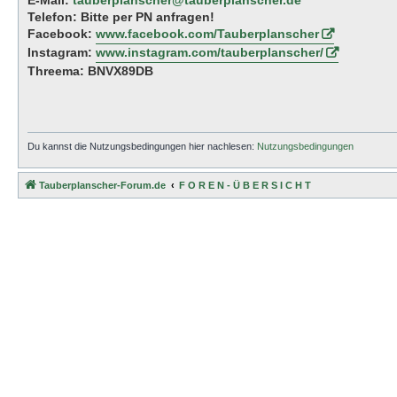
E-Mail:
tauberplanscher@tauberplanscher.de
Telefon: Bitte per PN anfragen!
Facebook:
www.facebook.com/Tauberplanscher
Instagram:
www.instagram.com/tauberplanscher/
Threema: BNVX89DB
Du kannst die Nutzungsbedingungen hier nachlesen:
Nutzungsbedingungen
Tauberplanscher-Forum.de
F O R E N - Ü B E R S I C H T