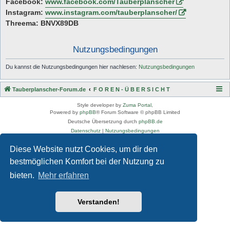
Facebook:
www.facebook.com/Tauberplanscher
Instagram:
www.instagram.com/tauberplanscher/
Threema: BNVX89DB
Nutzungsbedingungen
Du kannst die Nutzungsbedingungen hier nachlesen:
Nutzungsbedingungen
Tauberplanscher-Forum.de
F O R E N - Ü B E R S I C H T
Style developer by
Zuma Portal
,
Powered by
phpBB
® Forum Software © phpBB Limited
Deutsche Übersetzung durch
phpBB.de
Datenschutz
|
Nutzungsbedingungen
Diese Website nutzt Cookies, um dir den
bestmöglichen Komfort bei der Nutzung zu
bieten.
Mehr erfahren
Verstanden!