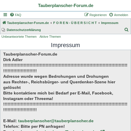
Tauberplanscher-Forum.de
FAQ
Registrieren
Anmelden
Tauberplanscher-Forum.de
F O R E N - Ü B E R S I C H T
Impressum
S
Datenschutzerklärung
Unbeantwortete Themen
Aktive Themen
u
Impressum
c
h
Tauberplanscher-Forum.de
e
Dirk Adler
!!!!!!!!!!!!!!!!!!!!!!!!!!!!!!!!!!!!!!!!!!!!!!!!!!!!!!!!!!!!!!!!!!!!!!!!!!!!!!!!!!!!!
!!!!!!!!!!!!!!!!!!!!!!!
Adresse wurde wegen Bedrohungen und Drohungen
aus Rechter-, Reichsbürger- und Querdenker-Szene hier
gelöscht
Bitte kontaktiere mich bei Bedarf per E-Mail, Facebook,
Instagram oder Threema!
!!!!!!!!!!!!!!!!!!!!!!!!!!!!!!!!!!!!!!!!!!!!!!!!!!!!!!!!!!!!!!!!!!!!!!!!!!!!!!!!!!!!!
!!!!!!!!!!!!!!!!!!!!!!!
E-Mail:
tauberplanscher@tauberplanscher.de
Telefon: Bitte per PN anfragen!