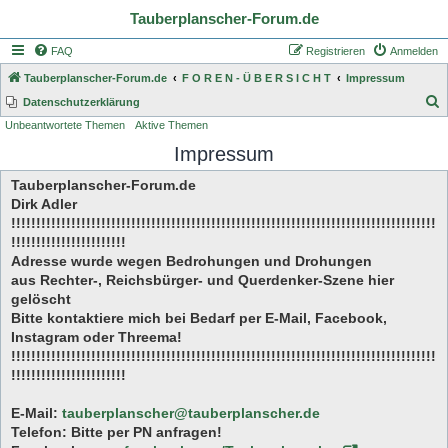
Tauberplanscher-Forum.de
FAQ
Registrieren
Anmelden
Tauberplanscher-Forum.de
F O R E N - Ü B E R S I C H T
Impressum
S
Datenschutzerklärung
Unbeantwortete Themen
Aktive Themen
u
Impressum
c
h
Tauberplanscher-Forum.de
e
Dirk Adler
!!!!!!!!!!!!!!!!!!!!!!!!!!!!!!!!!!!!!!!!!!!!!!!!!!!!!!!!!!!!!!!!!!!!!!!!!!!!!!!!!!!!!
!!!!!!!!!!!!!!!!!!!!!!!
Adresse wurde wegen Bedrohungen und Drohungen
aus Rechter-, Reichsbürger- und Querdenker-Szene hier
gelöscht
Bitte kontaktiere mich bei Bedarf per E-Mail, Facebook,
Instagram oder Threema!
!!!!!!!!!!!!!!!!!!!!!!!!!!!!!!!!!!!!!!!!!!!!!!!!!!!!!!!!!!!!!!!!!!!!!!!!!!!!!!!!!!!!!
!!!!!!!!!!!!!!!!!!!!!!!
E-Mail:
tauberplanscher@tauberplanscher.de
Telefon: Bitte per PN anfragen!