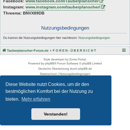
Facebook:
www.facebook.com/Tauberplanscher
Instagram:
www.instagram.com/tauberplanscher/
Threema: BNVX89DB
Nutzungsbedingungen
Du kannst die Nutzungsbedingungen hier nachlesen:
Nutzungsbedingungen
Tauberplanscher-Forum.de
F O R E N - Ü B E R S I C H T
Style developer by
Zuma Portal
,
Powered by
phpBB
® Forum Software © phpBB Limited
Deutsche Übersetzung durch
phpBB.de
Datenschutz
|
Nutzungsbedingungen
Diese Website nutzt Cookies, um dir den
bestmöglichen Komfort bei der Nutzung zu
bieten.
Mehr erfahren
Verstanden!