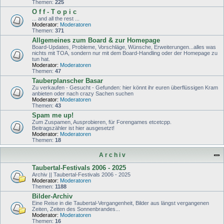
Themen:
225
O f f - T o p i c
... and all the rest ...
Moderator:
Moderatoren
Themen:
371
Allgemeines zum Board & zur Homepage
Board-Updates, Probleme, Vorschläge, Wünsche, Erweiterungen...alles was
nichts mit TOA, sondern nur mit dem Board-Handling oder der Homepage zu
tun hat.
Moderator:
Moderatoren
Themen:
47
Tauberplanscher Basar
Zu verkaufen - Gesucht - Gefunden: hier könnt ihr euren überflüssigen Kram
anbieten oder nach crazy Sachen suchen
Moderator:
Moderatoren
Themen:
43
Spam me up!
Zum Zuspamen, Ausprobieren, für Forengames etcetcpp.
Beitragszähler ist hier ausgesetzt!
Moderator:
Moderatoren
Themen:
18
A r c h i v
Taubertal-Festivals 2006 - 2025
Archiv || Taubertal-Festivals 2006 - 2025
Moderator:
Moderatoren
Themen:
1188
Bilder-Archiv
Eine Reise in die Taubertal-Vergangenheit, Bilder aus längst vergangenen
Zeiten, Zeiten des Sonnenbrandes...
Moderator:
Moderatoren
Themen:
16