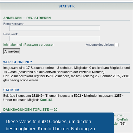
STATISTIK
ANMELDEN
•
REGISTRIEREN
Benutzername:
Passwort:
Ich habe mein Passwort vergessen
Angemeldet bleiben
WER IST ONLINE?
Insgesamt sind
17
Besucher online :: 3 sichtbare Mitglieder, 0 unsichtbare Mitglieder und
14 Gäste (basierend auf den aktiven Besuchern der letzten 5 Minuten)
Der Besucherrekord liegt bei
1570
Besuchern, die am Dienstag 25. Februar 2025, 21:01
gleichzeitig online waren.
STATISTIK
Beiträge insgesamt
151849
• Themen insgesamt
5203
• Mitglieder insgesamt
1257
•
Unser neuestes Mitglied:
Ketti161
DANKSAGUNGEN TOPLISTE — 20
Dash
(454),
kottsack
(351),
The Reaper
(192),
Tyler_D
(150),
Vollgas
(134),
sumisu
(125),
Elton
(125),
Charles_Robotnik
(124),
markus.whatever
(114),
MuhMachtDieKuh
Diese Website nutzt Cookies, um dir den
(94),
Pommes
(91),
rulaman
(80),
Hooge
(77),
Öröc
(71),
zokker000
(70),
vfbler
(68),
Janaldo
(65),
unkow
(65),
häxe
(56),
DocBrown
(56)
bestmöglichen Komfort bei der Nutzung zu