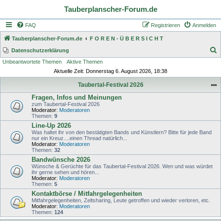
Tauberplanscher-Forum.de
FAQ
Registrieren
Anmelden
Tauberplanscher-Forum.de
F O R E N - Ü B E R S I C H T
S
Datenschutzerklärung
Unbeantwortete Themen
Aktive Themen
u
Aktuelle Zeit: Donnerstag 6. August 2026, 18:38
c
Taubertal-Festival 2026
h
Fragen, Infos und Meinungen
e
zum Taubertal-Festival 2026
Moderator:
Moderatoren
Themen:
9
Line-Up 2026
Was haltet ihr von den bestätigten Bands und Künstlern? Bitte für jede Band
nur ein Kreuz....einen Thread natürlich...
Moderator:
Moderatoren
Themen:
32
Bandwünsche 2026
Wünsche & Gerüchte für das Taubertal-Festival 2026. Wen und was würdet
ihr gerne sehen und hören...
Moderator:
Moderatoren
Themen:
5
Kontaktbörse / Mitfahrgelegenheiten
Mitfahrgelegenheiten, Zeltsharing, Leute getroffen und wieder verloren, etc.
Moderator:
Moderatoren
Themen:
124