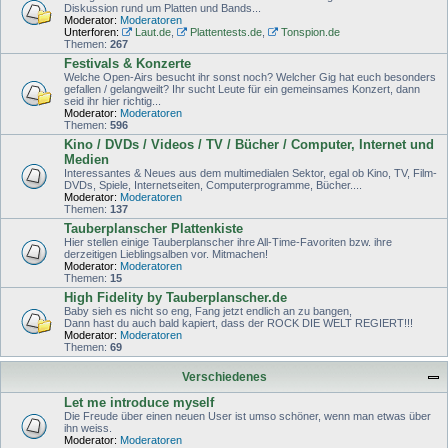
Diskussion rund um Platten und Bands...
Moderator:
Moderatoren
Unterforen:
Laut.de
,
Plattentests.de
,
Tonspion.de
Themen:
267
Festivals & Konzerte
Welche Open-Airs besucht ihr sonst noch? Welcher Gig hat euch besonders
gefallen / gelangweilt? Ihr sucht Leute für ein gemeinsames Konzert, dann
seid ihr hier richtig...
Moderator:
Moderatoren
Themen:
596
Kino / DVDs / Videos / TV / Bücher / Computer, Internet und
Medien
Interessantes & Neues aus dem multimedialen Sektor, egal ob Kino, TV, Film-
DVDs, Spiele, Internetseiten, Computerprogramme, Bücher....
Moderator:
Moderatoren
Themen:
137
Tauberplanscher Plattenkiste
Hier stellen einige Tauberplanscher ihre All-Time-Favoriten bzw. ihre
derzeitigen Lieblingsalben vor. Mitmachen!
Moderator:
Moderatoren
Themen:
15
High Fidelity by Tauberplanscher.de
Baby sieh es nicht so eng, Fang jetzt endlich an zu bangen,
Dann hast du auch bald kapiert, dass der ROCK DIE WELT REGIERT!!!
Moderator:
Moderatoren
Themen:
69
Verschiedenes
Let me introduce myself
Die Freude über einen neuen User ist umso schöner, wenn man etwas über
ihn weiss.
Moderator:
Moderatoren