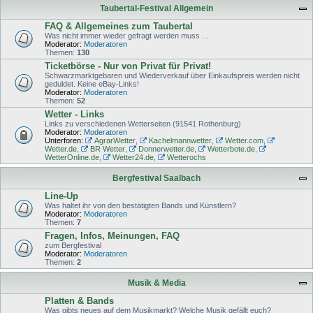
Taubertal-Festival Allgemein
FAQ & Allgemeines zum Taubertal
Was nicht immer wieder gefragt werden muss ...
Moderator:
Moderatoren
Themen:
130
Ticketbörse - Nur von Privat für Privat!
Schwarzmarktgebaren und Wiederverkauf über Einkaufspreis werden nicht
geduldet. Keine eBay-Links!
Moderator:
Moderatoren
Themen:
52
Wetter - Links
Links zu verschiedenen Wetterseiten (91541 Rothenburg)
Moderator:
Moderatoren
Unterforen:
AgrarWetter
,
Kachelmannwetter
,
Wetter.com
,
Wetter.de
,
BR Wetter
,
Donnerwetter.de
,
Wetterbote.de
,
WetterOnline.de
,
Wetter24.de
,
Wetterochs
Bergfestival Saalbach
Line-Up
Was haltet ihr von den bestätigten Bands und Künstlern?
Moderator:
Moderatoren
Themen:
7
Fragen, Infos, Meinungen, FAQ
zum Bergfestival
Moderator:
Moderatoren
Themen:
2
Musik & Media
Platten & Bands
Was gibts neues auf dem Musikmarkt? Welche Musik gefällt euch?